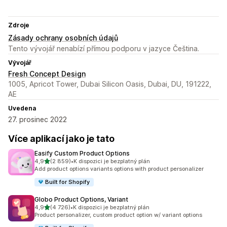
Zdroje
Zásady ochrany osobních údajů
Tento vývojář nenabízí přímou podporu v jazyce Čeština.
Vývojář
Fresh Concept Design
1005, Apricot Tower, Dubai Silicon Oasis, Dubai, DU, 191222,
AE
Uvedena
27. prosinec 2022
Více aplikací jako je tato
Easify Custom Product Options
z 5 hvězd
4,9
(2 859)
•
K dispozici je bezplatný plán
Celkový počet recenzí: 2859
Add product options variants options with product personalizer
Built for Shopify
Globo Product Options, Variant
z 5 hvězd
4,9
(4 726)
•
K dispozici je bezplatný plán
Celkový počet recenzí: 4726
Product personalizer, custom product option w/ variant options