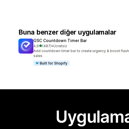
Buna benzer diğer uygulamalar
GSC Countdown Timer Bar
5 yıldız üzerinden
4,9
(487)
•
Ücretsiz
toplam 487 değerlendirme
Add countdown timer bar to create urgency & boost flash
sales
Built for Shopify
Uygulama