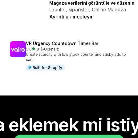
Mağaza verilerini görüntüle ve düzenle:
Ürünler, siparişler, Online Mağaza
Ayrıntıları inceleyin
VR Urgency Countdown Timer Bar
5 yıldız üzerinden
5,0
(81)
•
Ücretsiz
toplam 81 değerlendirme
Create scarcity with low stock counter and sticky add to
cart
Built for Shopify
 eklemek mi isti