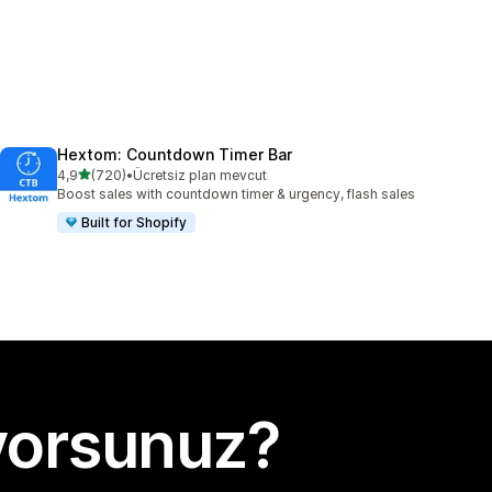
Hextom: Countdown Timer Bar
5 yıldız üzerinden
4,9
(720)
•
Ücretsiz plan mevcut
toplam 720 değerlendirme
Boost sales with countdown timer & urgency, flash sales
Built for Shopify
yorsunuz?