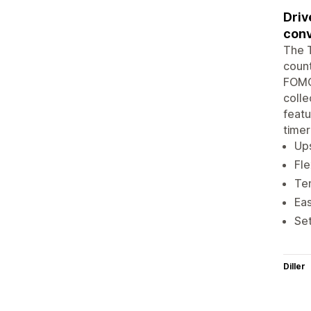
Driv
conv
The T
count
FOMO 
colle
featu
timer
Ups
Fle
Tem
Eas
Set
Diller