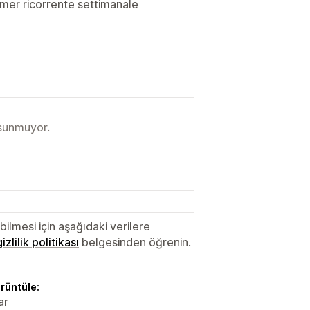
imer ricorrente settimanale
 sunmuyor.
lmesi için aşağıdaki verilere
gizlilik politikası
belgesinden öğrenin.
örüntüle:
ar