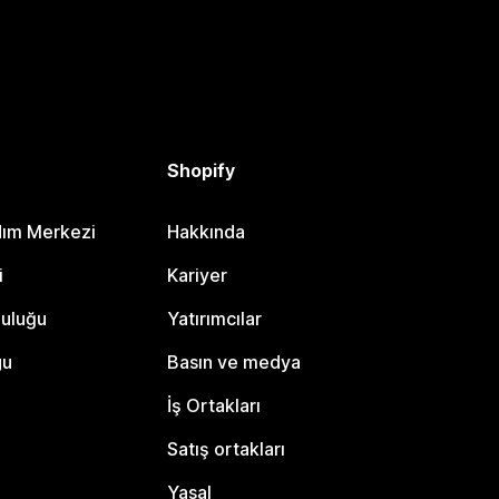
Shopify
dım Merkezi
Hakkında
i
Kariyer
luluğu
Yatırımcılar
gu
Basın ve medya
İş Ortakları
Satış ortakları
Yasal