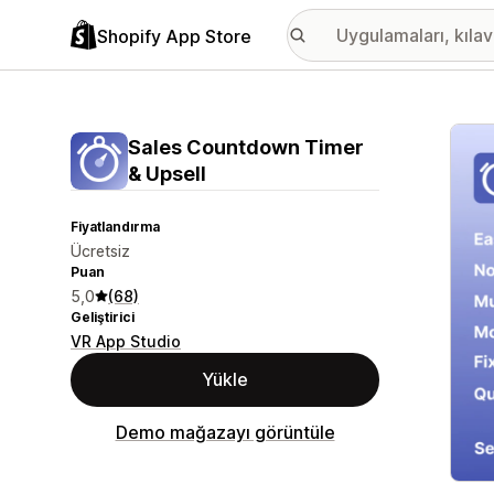
Shopify App Store
Öne ç
Sales Countdown Timer
& Upsell
Fiyatlandırma
Ücretsiz
Puan
5,0
(68)
Geliştirici
VR App Studio
Yükle
Demo mağazayı görüntüle