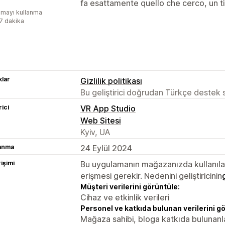
fa esattamente quello che cerco, un t
mayı kullanma
:7 dakika
lar
Gizlilik politikası
Bu geliştirici doğrudan Türkçe destek
rici
VR App Studio
Web Sitesi
Kyiv, UA
lanma
24 Eylül 2024
rişimi
Bu uygulamanın mağazanızda kullanılabi
erişmesi gerekir. Nedenini geliştiricinin
Müşteri verilerini görüntüle:
Cihaz ve etkinlik verileri
Personel ve katkıda bulunan verilerini g
Mağaza sahibi, bloga katkıda bulunanl