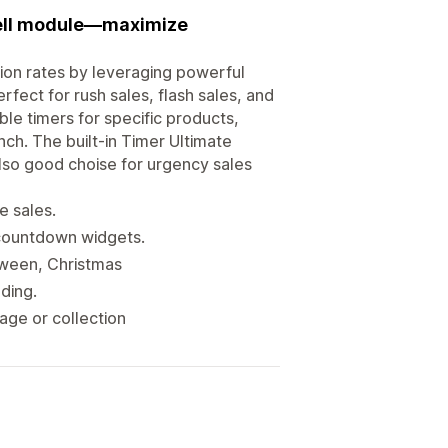
psell module—maximize
ion rates by leveraging powerful
fect for rush sales, flash sales, and
le timers for specific products,
ch. The built-in Timer Ultimate
 Also good choise for urgency sales
e sales.
 countdown widgets.
oween, Christmas
oding.
age or collection