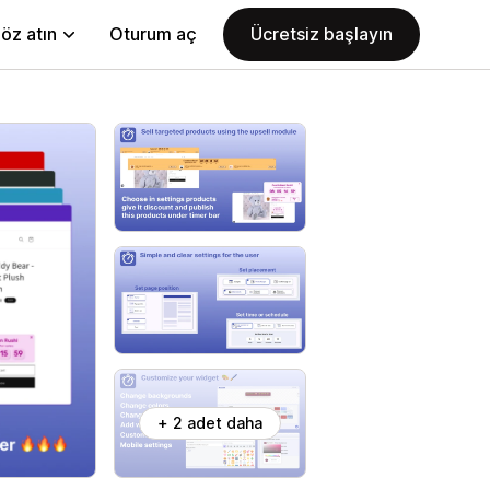
öz atın
Oturum aç
Ücretsiz başlayın
+ 2 adet daha