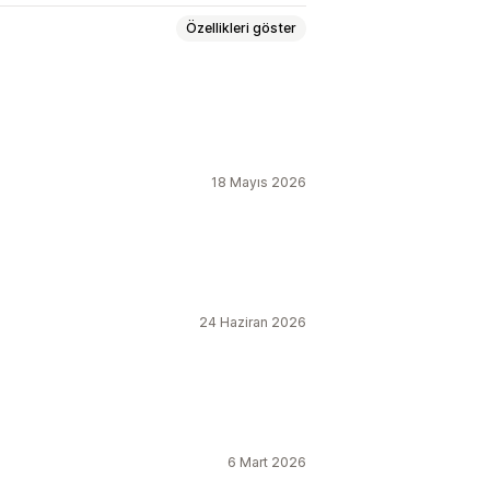
Özellikleri göster
in
Özel konum
Yapışkan banner
yfaları
18 Mayıs 2026
Sabit son tarih
Sabit dakika
 sınırlı promosyon
24 Haziran 2026
ipariş
Ürün lansmanı
6 Mart 2026