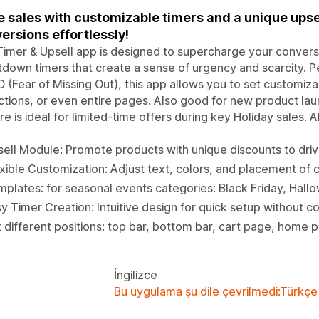
e sales with customizable timers and a unique u
ersions effortlessly!
imer & Upsell app is designed to supercharge your convers
down timers that create a sense of urgency and scarcity. Per
(Fear of Missing Out), this app allows you to set customizab
ctions, or even entire pages. Also good for new product laun
re is ideal for limited-time offers during key Holiday sales.
ell Module: Promote products with unique discounts to driv
xible Customization: Adjust text, colors, and placement of
plates: for seasonal events categories: Black Friday, Hall
y Timer Creation: Intuitive design for quick setup without c
 different positions: top bar, bottom bar, cart page, home p
İngilizce
Bu uygulama şu dile çevrilmedi:Türkçe