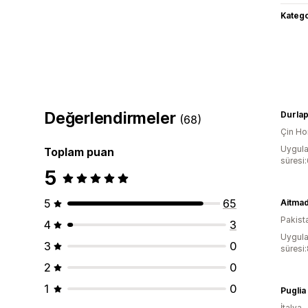
Katego
Değerlendirmeler
Durla
(68)
Çin Ho
Uygula
Toplam puan
süresi
5
5
65
Aitmad
Pakist
4
3
Uygula
3
0
süresi
2
0
1
0
Puglia 
İtalya