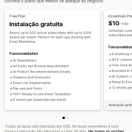
Escolha o plano que melhor se adequa ao negócio.
Recompensas
Temporizadores de contagem decrescente
E-mails de carrinho
E-mails de finalização da compra
Newsletters
Banners
Anúncios
Inquéritos
Intenção de saída
Carrinho abandonado
Free Plan
Essentials Pl
Pop-ups de aviso
Pop-up de avaliações
Abandono de navegação
E-mails de boas-vindas
$10
Instalação gratuita
/ mês
Pop-up personalizados
E-mails de seguimento
E-mails de reposição em stock
Unlimited numb
E-mail de recuperação
Reach up to 200 active subscribers with up to 1000
Recomendações de produtos
Pop-ups de gestão
subscribed pro
emails per month. Perfect for start-ups starting with
Campanhas gota a gota
Avaliações de produtos
Email Marketing
Ferramenta do editor
Modelos
Geração por IA
Funcionalida
Inquéritos
Campanhas personalizadas
Código personalizado
Tipos de letra personalizados
Funcionalidades
Everything i
Lista de captura de e-mails
Lista de captura de SMS
Gestão de campanhas
All E-comme
AI Newsletters
One Click AI
Campanhas
Acionadores e regras
Automatizações
All Email, but Browse Abandonment
Ferramenta do editor
Modelos
Geração por IA
Branded AI 
AI Product Recommendations Emails
Direcionamento
Geolocalização
Segmentação
Código personalizado
Edição em lote
Importar e exportar
AI Subject L
Coupons and Discounts
Etiquetagem
Relatórios
Análise de dados
Testes A/B
Relay AI Ema
Domínios de e-mail
Recolha de consentimento
Email List Segmentation
12 emails pe
Pop-ups and Forms
Rastreio
API e webhooks
Lista de captura de e-mails
Lista de captura de SMS
100+ Ready-to-use Email Templates
Acionadores e regras
Automatizações
Direcionamento
8 emails per subscriber per month
Avaliação grat
Segmentação
Etiquetagem
Rastreio
Relatórios
Informações e dicas
Análise de dados
Testes A/B
Todas as taxas são faturadas em USD. As taxas recorrentes e com
base na utilização são faturadas a cada 30 dias.
Ver todas as opções