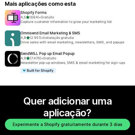
Mais aplicações como esta
Shopify Forms
de 5 estrelas
4,5
(664)
•
Gratuito
664 total de avaliações
Capture customer information to grow your marketing list
Omnisend Email Marketing & SMS
de 5 estrelas
4,8
(2.951)
•
Instalação gratuita
2951 total de avaliações
Drive sales with email marketing, newsletters, SMS, and popups
SendWILL Pop up Email Popup
de 5 estrelas
4,9
(7.476)
•
Gratuito
7476 total de avaliações
Newsletter pop-up windows, SMS & email marketing for sign-ups
Built for Shopify
Quer adicionar uma
aplicação?
Experimente a Shopify gratuitamente durante 3 dias