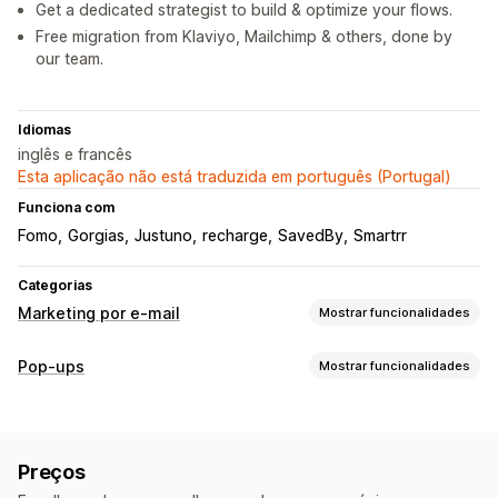
Get a dedicated strategist to build & optimize your flows.
Free migration from Klaviyo, Mailchimp & others, done by
our team.
Idiomas
inglês e francês
Esta aplicação não está traduzida em português (Portugal)
Funciona com
Fomo
Gorgias
Justuno
recharge
SavedBy
Smartrr
Categorias
Marketing por e-mail
Mostrar funcionalidades
Tipos de campanhas
Pop-ups
Mostrar funcionalidades
Campanhas por e-mail
Campanhas por SMS
Tipos de pop-ups
Redes sociais
Newsletters
Pop-ups
Formulários
Pop-ups de vendas
Pop-ups de e-mail
Pop-ups de SMS
Descontos
Recompensas
Promoções
Preços
Pop-ups de carrinho
Intenção de saída
Descontos
E-mails de venda superior
E-mails de venda cruzada