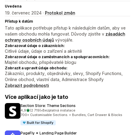
Uvedena
19. červenec 2024 ·
Protokol změn
Přístup k datům
Tato aplikace potřebuje přístup k následujícím datům, aby ve
vašem obchodu mohla fungovat. Důvody zjistíte v
zásadách
ochrany osobních údajů
vývojáře.
Zobrazovat údaje o zákaznících:
Citlivé údaje, údaje o zařízení a aktivitě
Zobrazovat údaje o zaměstnancích a spolupracovnících:
Majitel obchodu, přispěvatelé blogu
Zobrazit a upravit údaje obchodu:
Zákazníci, produkty, objednávky, slevy, Shopify Functions,
Online obchod, vlastní data, Administrace Shopify
Zobrazit podrobnosti
Více aplikací jako je tato
Section Store: Theme Sections
z 5 hvězd
4,9
(2 719)
•
Bezplatná instalace
Celkový počet recenzí: 2719
700+ Customisable Sections. + Bundles, Cart Drawer & Blocks
Built for Shopify
PageFly ✦ Landing Page Builder