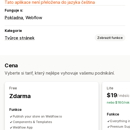
Tato aplikace není přeložena do jazyka čeština
Funguje s:
Pokladna
Webflow
Kategorie
Tvůrce stránek
Zobrazit funkce
Typy stránek
Vstupní stránky
Domovské stránky
Stránky produktů
Cena
Kolekce
Stránky Již brzy
Blogy
Nejčastější dotazy
Vyberte si tarif, který nejlépe vyhovuje vašemu podnikání.
Stránky Centrum nápovědy
Stránky Kontakt
Stránky O nás
Stránky košíku
Stránky s poděkováním
Rychlé zobrazení
Free
Lite
Zápatí
Automaticky otevíraná okna
Formuláře
$19
Zdarma
/ měsíc
Stránky 404
Stránky s tiskovými zprávami
Stránky Kariéra
nebo $180/rok 
Stránky Právní informace
Stránka Odkaz v profilu
Funkce
Stránka Recenze
Stránky ceníku
Sekce motivů
Funkce
Publish your store on Webflow.io
Vlastní stránky
Everything i
Components & Templates
Premium Supp
Webflow App
Správa stránek