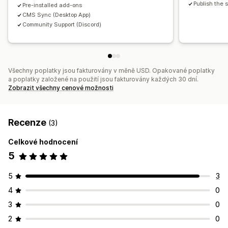
Publish the 
Pre-installed add-ons
Nástroj Editor
Prvky
Šablony
Import a export
CMS Sync (Desktop App)
Community Support (Discord)
Automatizace
Stránky návrhů
Verze stránek
Hromadné úpravy
Hromadné zveřejnění
Synchronizace obsahu
Globální sekce
Globální styly
Vlastní písma
Vlastní kód
Fragmenty
Lokalizace
SEO
Všechny poplatky jsou fakturovány v měně USD. Opakované poplatky
Responzivní design pro mobilní zařízení
CDN
Audity
a poplatky založené na použití jsou fakturovány každých 30 dní.
Zobrazit všechny cenové možnosti
Testování
A/​B testování
Sledování
Rozhraní API a webhooky
Recenze
(3)
Celkové hodnocení
5
5
3
4
0
3
0
2
0