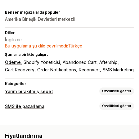
Benzer mağazalarda popüler
Amerika Birleşik Devletleri merkezli
Diller
İngilizce
Bu uygulama şu dile çevrilmedi:Türkçe
Şunlarla birlikte çalışır:
Ödeme
Shopify Yöneticisi
Abandoned Cart
Aftership
Cart Recovery
Order Notifications
Reconvert
SMS Marketing
Kategoriler
Yarım bırakılmış sepet
Özellikleri göster
Sepet kurtarma
SMS ile pazarlama
Özellikleri göster
Kişiselleştirilmiş kampanyalar
SMS bildirimleri
Kampanyaları yönetme
İndirim teklifleri
Sınırlı süreli teklifler
Dönüşüm izleme
Toplu mesaj gönderimi
Uyumluluk
Özel gönderen kimliği
Otomatik iş akışları
Fiyatlandırma
Kişiselleştirilmiş mesajlar
Zamanlanmış mesajlar