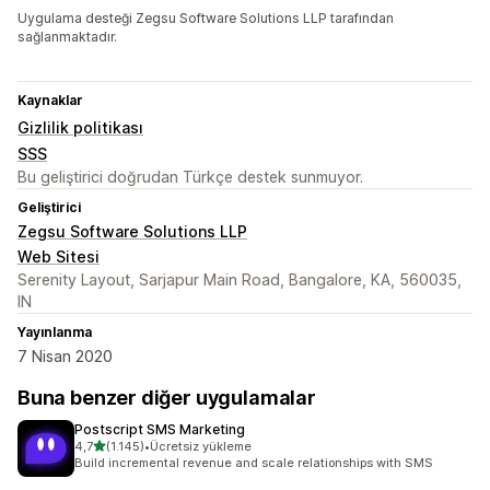
Uygulama desteği Zegsu Software Solutions LLP tarafından
sağlanmaktadır.
Kaynaklar
Gizlilik politikası
SSS
Bu geliştirici doğrudan Türkçe destek sunmuyor.
Geliştirici
Zegsu Software Solutions LLP
Web Sitesi
Serenity Layout, Sarjapur Main Road, Bangalore, KA, 560035,
IN
Yayınlanma
7 Nisan 2020
Buna benzer diğer uygulamalar
Postscript SMS Marketing
5 yıldız üzerinden
4,7
(1.145)
•
Ücretsiz yükleme
toplam 1145 değerlendirme
Build incremental revenue and scale relationships with SMS