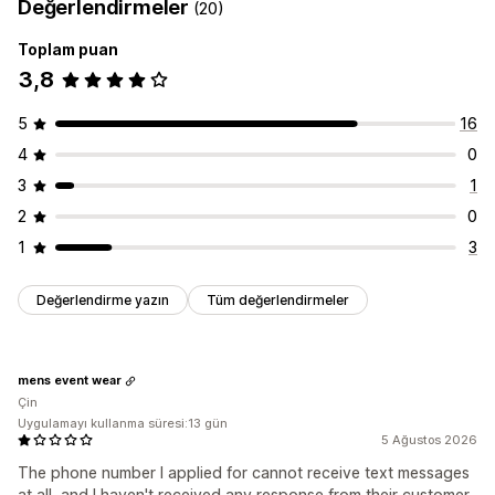
Değerlendirmeler
(20)
Toplam puan
3,8
5
16
4
0
3
1
2
0
1
3
Değerlendirme yazın
Tüm değerlendirmeler
mens event wear
Çin
Uygulamayı kullanma süresi:13 gün
5 Ağustos 2026
The phone number I applied for cannot receive text messages
at all, and I haven't received any response from their customer