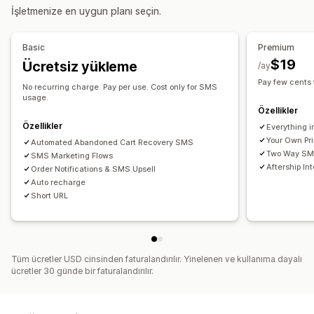
Görüntüleme seçenekleri
İşletmenize en uygun planı seçin.
Şablonlar
Çift yönlü mesajlaşma
Dönüşüm metrikleri
Özel marka öğeleri
Özel indirim kodları
Tetikleyiciler
Gerçek zamanlı analizler
ROI takibi
Segmentasyon
Şablonlar
Çoklu dil
Hedefleme kuralları
Basic
Premium
Özel segmentler
$19
Ücretsiz yükleme
/ay
İş akışı otomasyonu
Pay few cents
No recurring charge. Pay per use. Cost only for SMS
Sepet kurtarma
İndirim kodları
Geri bildirim talepleri
usage.
Özellikler
Sipariş onayları
Ödeme hatırlatıcıları
Sipariş takibi
Özellikler
Everything i
Hoş geldiniz mesajları
Geri kazanma kampanyaları
Your Own Pr
Automated Abandoned Cart Recovery SMS
Two Way SMS
SMS Marketing Flows
Aftership In
Order Notifications & SMS Upsell
Auto recharge
Short URL
Tüm ücretler USD cinsinden faturalandırılır. Yinelenen ve kullanıma dayalı
ücretler 30 günde bir faturalandırılır.