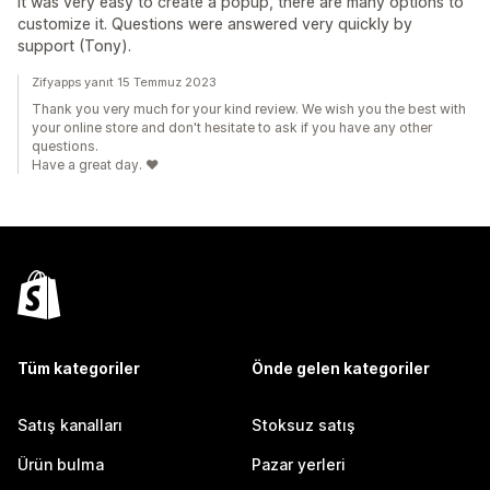
It was very easy to create a popup, there are many options to
customize it. Questions were answered very quickly by
support (Tony).
Zifyapps yanıt 15 Temmuz 2023
Thank you very much for your kind review. We wish you the best with
your online store and don't hesitate to ask if you have any other
questions.
Have a great day. ❤️
Tüm kategoriler
Önde gelen kategoriler
Satış kanalları
Stoksuz satış
Ürün bulma
Pazar yerleri