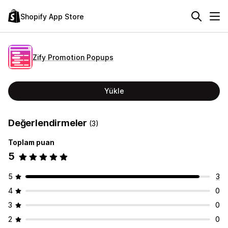
Shopify App Store
Zify Promotion Popups
Yükle
Değerlendirmeler
(3)
Toplam puan
5
5
3
4
0
3
0
2
0