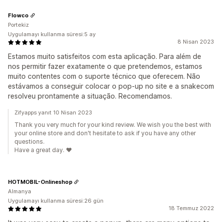
Flowco
Portekiz
Uygulamayı kullanma süresi:5 ay
8 Nisan 2023
Estamos muito satisfeitos com esta aplicação. Para além de
nos permitir fazer exatamente o que pretendemos, estamos
muito contentes com o suporte técnico que oferecem. Não
estávamos a conseguir colocar o pop-up no site e a snakecom
resolveu prontamente a situação. Recomendamos.
Zifyapps yanıt 10 Nisan 2023
Thank you very much for your kind review. We wish you the best with
your online store and don't hesitate to ask if you have any other
questions.
Have a great day. ❤️
HOTMOBIL-Onlineshop
Almanya
Uygulamayı kullanma süresi:26 gün
18 Temmuz 2022