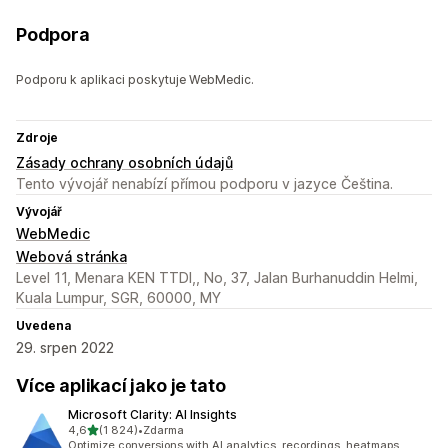
Podpora
Podporu k aplikaci poskytuje WebMedic.
Zdroje
Zásady ochrany osobních údajů
Tento vývojář nenabízí přímou podporu v jazyce Čeština.
Vývojář
WebMedic
Webová stránka
Level 11, Menara KEN TTDI,, No, 37, Jalan Burhanuddin Helmi,
Kuala Lumpur, SGR, 60000, MY
Uvedena
29. srpen 2022
Více aplikací jako je tato
Microsoft Clarity: AI Insights
z 5 hvězd
4,6
(1 824)
•
Zdarma
Celkový počet recenzí: 1824
Optimize conversions with AI analytics, recordings, heatmaps