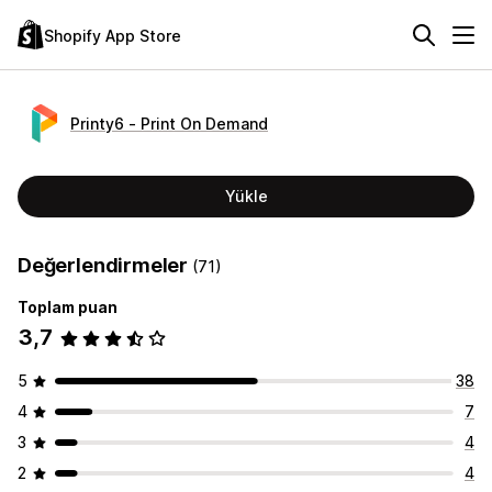
Shopify App Store
Printy6 ‑ Print On Demand
Yükle
Değerlendirmeler
(71)
Toplam puan
3,7
5
38
4
7
3
4
2
4