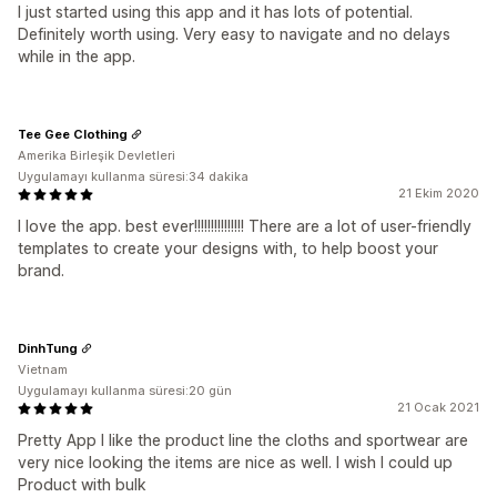
I just started using this app and it has lots of potential.
Definitely worth using. Very easy to navigate and no delays
while in the app.
Tee Gee Clothing
Amerika Birleşik Devletleri
Uygulamayı kullanma süresi:34 dakika
21 Ekim 2020
I love the app. best ever!!!!!!!!!!!!!!! There are a lot of user-friendly
templates to create your designs with, to help boost your
brand.
DinhTung
Vietnam
Uygulamayı kullanma süresi:20 gün
21 Ocak 2021
Pretty App I like the product line the cloths and sportwear are
very nice looking the items are nice as well. I wish I could up
Product with bulk