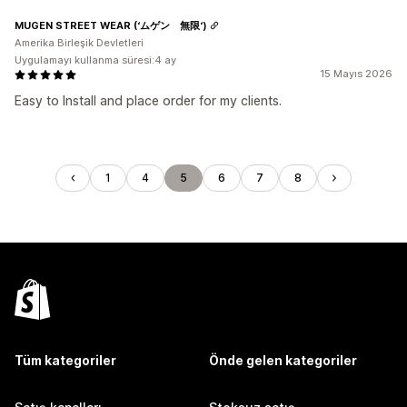
MUGEN STREET WEAR (‘ムゲン 無限‘)
Amerika Birleşik Devletleri
Uygulamayı kullanma süresi:4 ay
15 Mayıs 2026
Easy to Install and place order for my clients.
1
4
5
6
7
8
Tüm kategoriler
Önde gelen kategoriler