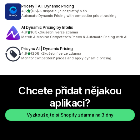
Pricefy | A.I. Dynamic Pricing
z 5 hvězd
4,5
(68)
•
K dispozici je bezplatný plán
Celkový počet recenzí: 68
Automate Dynamic Pricing with competitor price tracking.
AI Dynamic Pricing by Intelis
z 5 hvězd
4,9
(61)
•
Zkušební verze zdarma
Celkový počet recenzí: 61
Match & Monitor Competitor's Prices & Automate Pricing with AI
Prisync AI | Dynamic Pricing
z 5 hvězd
4,9
(208)
•
Zkušební verze zdarma
Celkový počet recenzí: 208
Monitor competitors' prices and apply dynamic pricing.
Chcete přidat nějakou
aplikaci?
Vyzkoušejte si Shopify zdarma na 3 dny