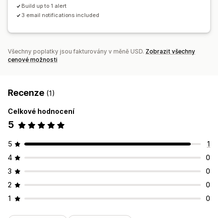
Build up to 1 alert
3 email notifications included
Všechny poplatky jsou fakturovány v měně USD.
Zobrazit všechny
cenové možnosti
Recenze
(1)
Celkové hodnocení
5
5
1
4
0
3
0
2
0
1
0