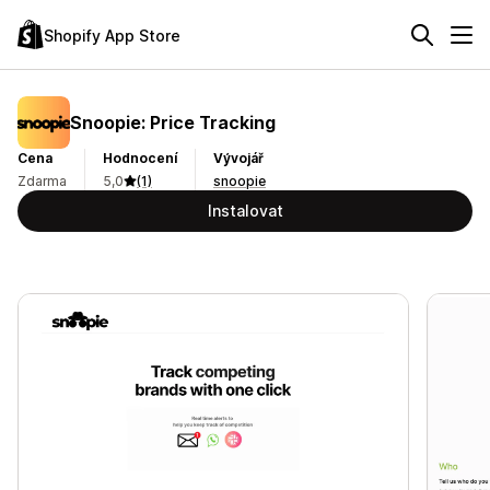
Shopify App Store
Snoopie: Price Tracking
Cena
Hodnocení
Vývojář
Zdarma
5,0
(1)
snoopie
Instalovat