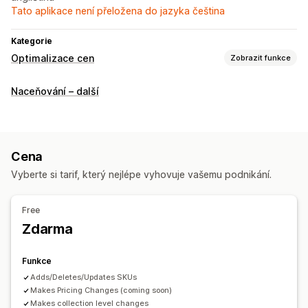
Tato aplikace není přeložena do jazyka čeština
Kategorie
Optimalizace cen
Zobrazit funkce
Monitorování
Naceňování – další
Sledování cen
Upozornění týkající se ceny
Historie cen
Sledování konkurence
Cena
Vyberte si tarif, který nejlépe vyhovuje vašemu podnikání.
Free
Zdarma
Funkce
Adds/Deletes/Updates SKUs
Makes Pricing Changes (coming soon)
Makes collection level changes