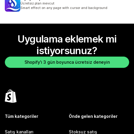
Ücretsiz plan mevcut
Smart effect on any page with cursor and background
Uygulama eklemek mi
istiyorsunuz?
Shopify'ı 3 gün boyunca ücretsiz deneyin
Tüm kategoriler
Önde gelen kategoriler
Satış kanalları
Stoksuz satış