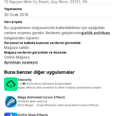
10 Nguyen Minh Vy Street, Quy Nhon, 55121, VN
Yayınlanma
30 Ocak 2018
Veri erişimi
Bu uygulamanın mağazanızda kullanılabilmesi için aşağıdaki
verilere erişmesi gerekir. Nedenini geliştiricinin
gizlilik politikası
belgesinden öğrenin.
Personel ve katkıda bulunan verilerini görüntüle:
Mağaza sahibi
Mağaza verilerini görüntüle ve düzenle:
Online Mağaza
Ayrıntıları inceleyin
Buna benzer diğer uygulamalar
Seasonly
5 yıldız üzerinden
5,0
(1)
•
Ücretsiz deneme kullanılabilir
toplam 1 değerlendirme
Apply effects like snowfall & other holiday animations onsite
Mega Animated Cursor Effects
Ücretsiz plan mevcut
90's Magic - Grab Attention with Animated Cursor Effects
StyFly Shop Effects