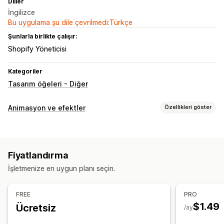
Diller
İngilizce
Bu uygulama şu dile çevrilmedi:Türkçe
Şunlarla birlikte çalışır:
Shopify Yöneticisi
Kategoriler
Tasarım öğeleri - Diğer
Animasyon ve efektler
Özellikleri göster
Özelleştirme
3B animasyonlar
Animasyon kontrolü
Arka planlar
Fiyatlandırma
İmleç efekti
Özel animasyonlar
Düşme efektleri
İşletmenize en uygun planı seçin.
Etkileşimli analizler
Sayfaya özgü efektler
Mobil duyarlı
Sezona özel etkinlikler
FREE
PRO
Sonbahar
Black Friday (BFCM)
Noel
Cadılar bayramı
$1.49
Ücretsiz
/ay
Yeni Yıl
İlkbahar
Yaz
Sevgililer Günü
Kış
Promosyonlar