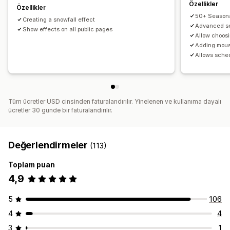
Özel etkinlikler
Özellikler
Özellikler
50+ Seasona
Creating a snowfall effect
Advanced se
Show effects on all public pages
Allow choos
Adding mous
Allows sched
Tüm ücretler USD cinsinden faturalandırılır. Yinelenen ve kullanıma dayalı
ücretler 30 günde bir faturalandırılır.
Değerlendirmeler
(113)
Toplam puan
4,9
5
106
4
4
3
1