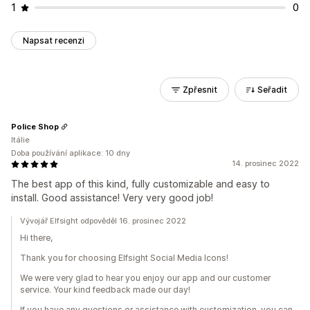
1
0
Napsat recenzi
Zpřesnit
Seřadit
Police Shop
Itálie
Doba používání aplikace: 10 dny
14. prosinec 2022
The best app of this kind, fully customizable and easy to
install. Good assistance! Very very good job!
Vývojář Elfsight odpověděl 16. prosinec 2022
Hi there,
Thank you for choosing Elfsight Social Media Icons!
We were very glad to hear you enjoy our app and our customer
service. Your kind feedback made our day!
If you have any questions or assistance with customization, you can