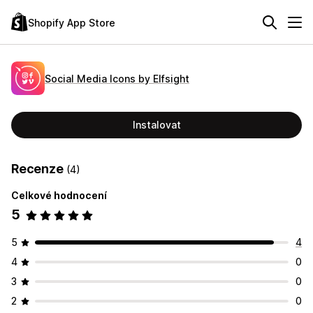
Shopify App Store
Social Media Icons by Elfsight
Instalovat
Recenze
(4)
Celkové hodnocení
5
5
4
4
0
3
0
2
0