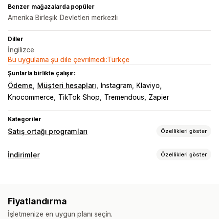
Benzer mağazalarda popüler
Amerika Birleşik Devletleri merkezli
Diller
İngilizce
Bu uygulama şu dile çevrilmedi:Türkçe
Şunlarla birlikte çalışır:
Ödeme
Müşteri hesapları
Instagram
Klaviyo
Knocommerce
TikTok Shop
Tremendous
Zapier
Kategoriler
Satış ortağı programları
Özellikleri göster
Komisyon seçenekleri
İndirimler
Özellikleri göster
Otomatik kurallar
Olgunlaşma süreleri
İzleme
İndirim türleri
Özel komisyon
Performans bonusları
Ürün komisyonu
İndirim kodları
Kuponlar
Sabit indirimler
Kademeli avantajlar
Fiyatlandırma
Yüzdelik indirimler
Toplu indirimler
Sepet indirimleri
Yönlendirme yönetimi
İşletmenize en uygun planı seçin.
Ödemede indirim
Hediyeler
Ödüller
Abonelikler