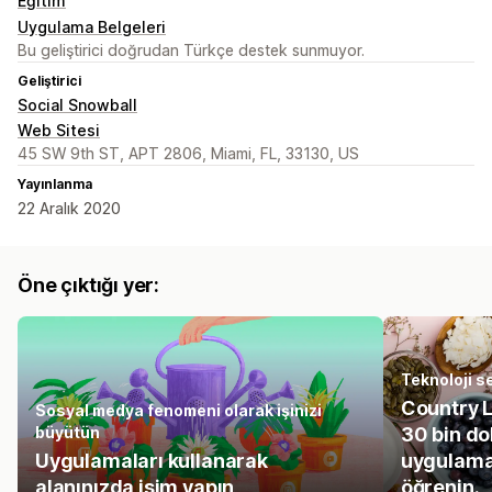
Eğitim
Uygulama Belgeleri
Bu geliştirici doğrudan Türkçe destek sunmuyor.
Geliştirici
Social Snowball
Web Sitesi
45 SW 9th ST, APT 2806, Miami, FL, 33130, US
Yayınlanma
22 Aralık 2020
Öne çıktığı yer:
Teknoloji se
Country L
Sosyal medya fenomeni olarak işinizi
büyütün
30 bin do
Uygulamaları kullanarak
uygulamal
alanınızda isim yapın
öğrenin.