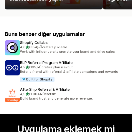
Buna benzer diğer uygulamalar
Shopify Collabs
5 yıldız üzerinden
4,0
(384)
•
Ücretsiz yükleme
toplam 384 değerlendirme
Work with influencers to promote your brand and drive sales
BLP Referral Program Affiliate
5 yıldız üzerinden
4,9
(199)
•
Ücretsiz plan mevcut
toplam 199 değerlendirme
Refer a friend with referral & affiliate campaigns and rewards
Built for Shopify
AfterShip Referral & Affiliate
5 yıldız üzerinden
4,9
(1.004)
•
Ücretsiz
toplam 1004 değerlendirme
Build brand trust and generate more revenue.
Uygulama eklemek mi