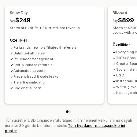
Başarı takibi
Satış ortağı bağlantıları
Analizler
Özel indirimler
Otomatik izleme
Toplu bağlantı üretimi
Snow Day
Blizzard
İndirimleri yönetme
Koleksiyon bağlantıları
İndirimler
$249
$899
/ay
/ay
Toplu düzenleme
Özel kod
Para birimi dönüştürme
Satın alım sonrası açılır pencereleri
Ürün takibi
Starts at $249/m + 3% of affiliate revenue.
Starts at $899/
Kampanyalar
İndirim birleştirme
Otomasyonlar
you up with a 
Sahtekarlık koruması
Gerçek zamanlı takip
Özellikler
Segmentasyon
Etiketleme
İzleme
Raporlama
Analizler
Özellikler
Satış ortağı deneyimi
For brands new to affiliates & referrals
API'ler ve web kancaları
Everything i
Özel kontrol panelleri
Unlimited affiliates
Sayfa oluşturma
Özel kayıt
TikTok Shop
Influencer management
Marka öğeli portal
Özel bağlantılar ve indirimler
Creator Sea
Post-purchase referrals
Özel formlar
Özel marka öğeleri
Social liste
Automated payouts
UGC
Prevent fraud & code leaks
Ödemeler
Instagram D
Tiers & gamification
White-glove
Live chat support
Vergi formları
ACH Ödemeleri
Banka havaleleri
No usage c
Otomatik ödemeler
Toplu ödemeler
Kart ödemeleri
Hediye kartı ödemeleri
Çoklu para birimi
PayPal
Tüm ücretler USD cinsinden faturalandırılır. Yinelenen ve kullanıma dayalı
ücretler 30 günde bir faturalandırılır.
Tüm fiyatlandırma seçeneklerini
göster