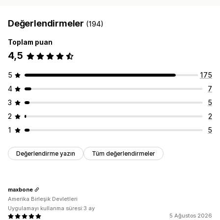
Değerlendirmeler
(194)
Toplam puan
4,5
5
175
4
7
3
5
2
2
1
5
Değerlendirme yazın
Tüm değerlendirmeler
maxbone
Amerika Birleşik Devletleri
Uygulamayı kullanma süresi:3 ay
5 Ağustos 2026