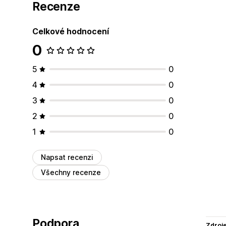
Recenze
Celkové hodnocení
0
5
0
4
0
3
0
2
0
1
0
Napsat recenzi
Všechny recenze
Podpora
Zdroj