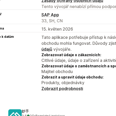
Zásady ochrany osobních údajů
Tento vývojář nenabízí přímou podpor
ř
SAP App
33, SH, CN
na
15. květen 2026
p k datům
Tato aplikace potřebuje přístup k ná
obchodu mohla fungovat. Důvody zjist
údajů
vývojáře.
Zobrazovat údaje o zákaznících:
Citlivé údaje, údaje o zařízení a aktivit
Zobrazovat údaje o zaměstnancích a sp
Majitel obchodu
Zobrazit a upravit údaje obchodu:
Produkty, objednávky
Zobrazit podrobnosti
妙手
z 5 hvězd
2,5
(4)
•
Bezplatná instalace