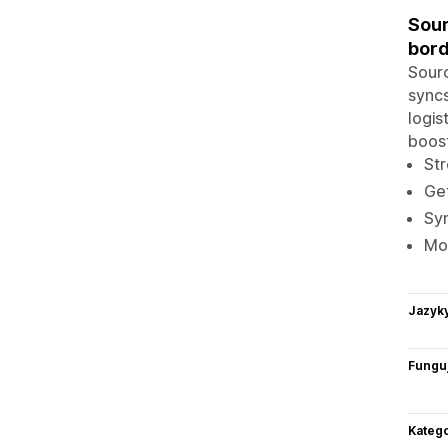
Sour
bor
Sourc
syncs
logis
boost
Str
Get
Syn
Mon
Jazyk
Funguj
Katego