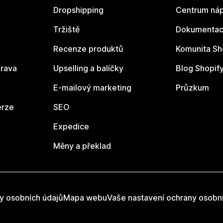
Dropshipping
Centrum náp
Tržiště
Dokumentace
Recenze produktů
Komunita Sh
rava
Upselling a balíčky
Blog Shopif
E-mailový marketing
Průzkum
erze
SEO
Expedice
Měny a překlad
y osobních údajů
Mapa webu
Vaše nastavení ochrany osobn