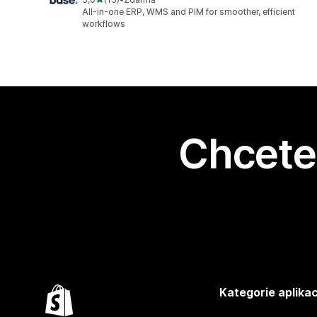
Celkový počet recenzí: 15
All-in-one ERP, WMS and PIM for smoother, efficient
workflows
Chcete 
Kategorie aplikac