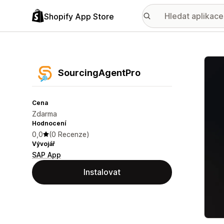
Shopify App Store
Galer
SourcingAgentPro
Cena
Zdarma
Hodnocení
0,0
(0 Recenze)
Vývojář
SAP App
Instalovat