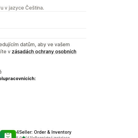
u v jazyce Čeština.
sledujícím datům, aby ve vašem
íte v
zásadách ochrany osobních
ě
olupracovnících:
4Seller: Order & Inventory
z 5 hvězd
5,0
(43)
•
Bezplatná instalace