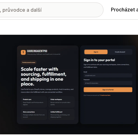
Procházet 
ie propagovaných obrázků