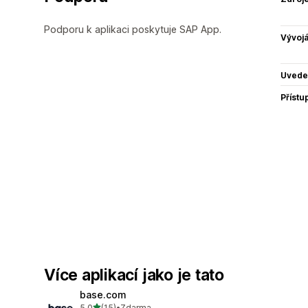
Podporu k aplikaci poskytuje SAP App.
Vývojá
Uvede
Přístu
Více aplikací jako je tato
base.com
z 5 hvězd
5,0
(15)
•
Zdarma