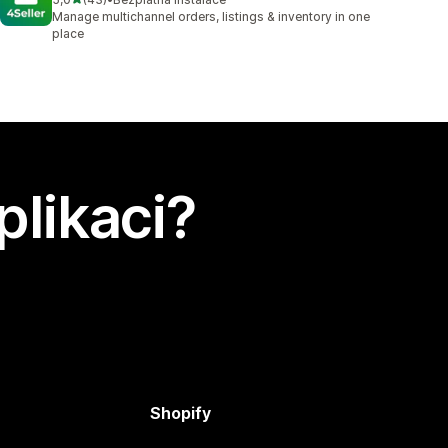
Celkový počet recenzí: 43
Manage multichannel orders, listings & inventory in one
place
plikaci?
Shopify