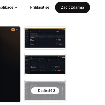
aplikace
Přihlásit se
Začít zdarma
+ Další(ch) 3