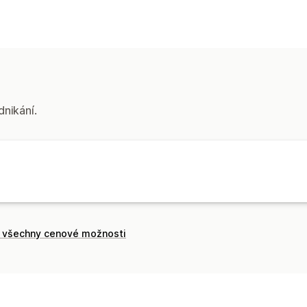
Zpracování objednávek
Správa více platforem
Zpracování d
Zákaznický servis
Správa skladových zásob
Synchronizace v reálném čase
dnikání.
Účetnictví a finance
Účty závazků
Řízení nákladů
Sledov
t všechny cenové možnosti