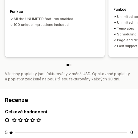
Funkce
Funkce
Unlimited ac
All the UNLIMITED features enabled
Unlimited im
100 unique impressions Included
Templates
Scheduling
Page and de
Fast support
Všechny poplatky jsou fakturovány v měně USD. Opakované poplatky
a poplatky založené na použití jsou fakturovány každých 30 dní.
Recenze
Celkové hodnocení
0
5
0