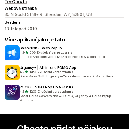
TenGrowth
Webová stránka
30 N Gould St Ste R, Sheridan, WY, 82801, US
Uvedena
13. listopad 2019
Více aplikací jako je tato
SalesPush ‑ Sales Popup
z 5 hvězd
4,9
(30)
•
Zkušební verze zdarma
Celkový počet recenzí: 30
Engage Shoppers with Live Sales Popups & Social Proof
Urgency+ | All‑in‑one FOMO App
z 5 hvězd
4,2
(145)
•
Zkušební verze zdarma
Celkový počet recenzí: 145
Drive Sales With Urgency—Countdown Timers & Social Proof!
ROCKET Sales Pop Up & FOMO
z 5 hvězd
4,5
(120)
•
Zkušební verze zdarma
Celkový počet recenzí: 120
Boost Sales Conversions w/ FOMO, Urgency & Sales Popup
Widgets
Chcete přidat nějakou