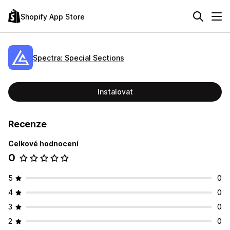
Shopify App Store
Spectra: Special Sections
Instalovat
Recenze
Celkové hodnocení
0
5
0
4
0
3
0
2
0