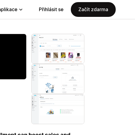
aplikace
Přihlásit se
Začít zdarma
llment can boost sales and