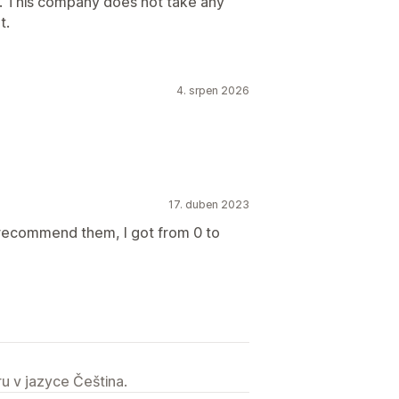
. This company does not take any
t.
4. srpen 2026
17. duben 2023
 recommend them, I got from 0 to
u v jazyce Čeština.