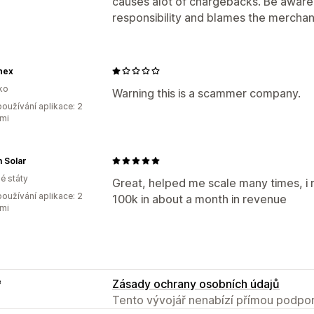
causes alot of chargebacks. Be aware
responsibility and blames the merchan
nex
ko
Warning this is a scammer company.
oužívání aplikace: 2
mi
 Solar
é státy
Great, helped me scale many times, i
oužívání aplikace: 2
100k in about a month in revenue
mi
e
Zásady ochrany osobních údajů
Tento vývojář nenabízí přímou podpor