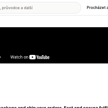
Procházet 
ie propagovaných obrázků
ackage and ship your orders. Fast and secure fulfi