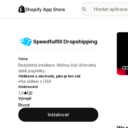
Shopify App Store
Galer
Speedfulfill Dropshipping
Cena
Bezplatná instalace. Mohou být účtovány
další poplatky.
Oblíbené u obchodů, jako je ten váš
Se sídlem v USA
Hodnocení
1,0
(3)
Vývojář
Bruce
Instalovat
We p