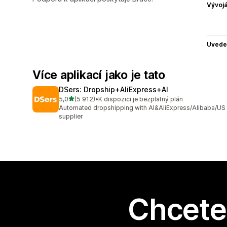
Vývojá
Uvede
Více aplikací jako je tato
DSers: Dropship+AliExpress+AI
z 5 hvězd
5,0
(5 912)
•
K dispozici je bezplatný plán
Celkový počet recenzí: 5912
Automated dropshipping with AI&AliExpress/Alibaba/US
supplier
Chcete 