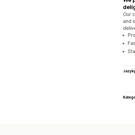
deli
Our 
and s
deliv
Pro
Fas
Sta
Jazyk
Katego