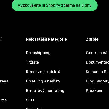
Vyzkoušejte si Shopify zdarma na 3 dny
í
Nejčastější kategorie
Zdroje
Dropshipping
Centrum náp
Tržiště
Dokumentace
Recenze produktů
Komunita Sh
rava
Upselling a balíčky
Blog Shopif
E-mailový marketing
Průzkum
erze
SEO