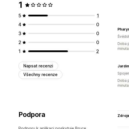
1
5
1
4
0
Phary
3
0
Švéds
2
0
Doba p
minuta
1
2
Napsat recenzi
Jardim
Spojen
Všechny recenze
Doba p
minuta
Podpora
Zdroj
Podporu k aplikaci poskytuje Bruce.