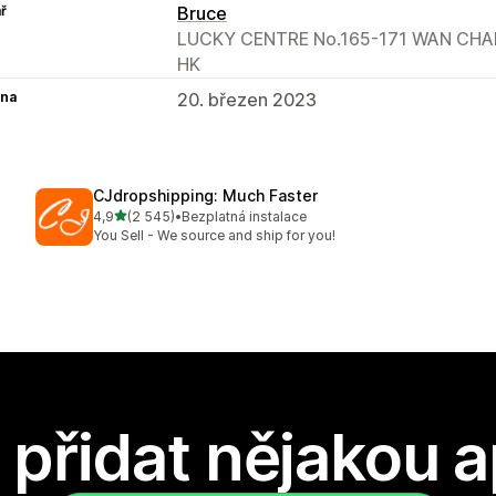
ř
Bruce
LUCKY CENTRE No.165-171 WAN CHAI
HK
na
20. březen 2023
CJdropshipping: Much Faster
z 5 hvězd
4,9
(2 545)
•
Bezplatná instalace
Celkový počet recenzí: 2545
You Sell - We source and ship for you!
přidat nějakou a