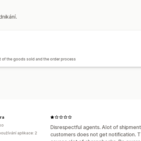
dnikání.
t of the goods sold and the order process
ra
ko
Disrespectful agents. Alot of shipmen
oužívání aplikace: 2
customers does not get notification.