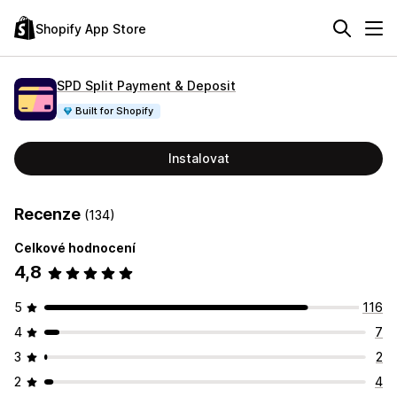
Shopify App Store
SPD Split Payment & Deposit
Built for Shopify
Instalovat
Recenze
(134)
Celkové hodnocení
4,8
5
116
4
7
3
2
2
4