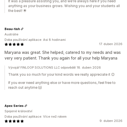
It was a pleasure assisting you, and we're always here if you need
anything as your business grows. Wishing you and your students all
the best! 🌟
Beau-tish
Austrálie
Doba používání aplikace: Asi 8 hodinami
17. duben 2026
Maryana was great. She helped, catered to my needs and was
very very patient. Thank you again for all your help Maryana
Vývojář FINLOOP SOLUTIONS LLC odpověděl 18. duben 2026
Thank you so much for your kind words we really appreciate it 😊
If you ever need anything else or have more questions, feel free to
reach out anytime 🙌
Apex Series
Spojené království
Doba používání aplikace: Více než rokem
9. duben 2026