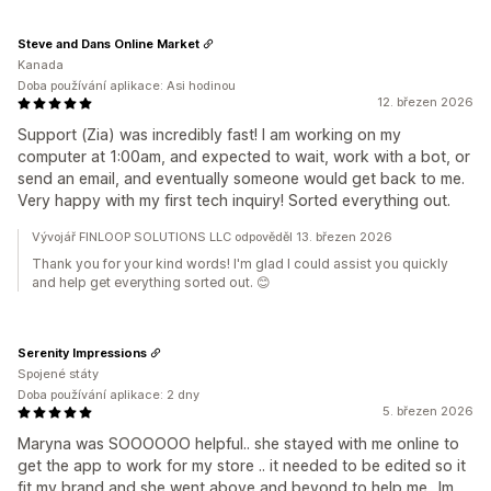
Steve and Dans Online Market
Kanada
Doba používání aplikace: Asi hodinou
12. březen 2026
Support (Zia) was incredibly fast! I am working on my
computer at 1:00am, and expected to wait, work with a bot, or
send an email, and eventually someone would get back to me.
Very happy with my first tech inquiry! Sorted everything out.
Vývojář FINLOOP SOLUTIONS LLC odpověděl 13. březen 2026
Thank you for your kind words! I'm glad I could assist you quickly
and help get everything sorted out. 😊
Serenity Impressions
Spojené státy
Doba používání aplikace: 2 dny
5. březen 2026
Maryna was SOOOOOO helpful.. she stayed with me online to
get the app to work for my store .. it needed to be edited so it
fit my brand and she went above and beyond to help me.. Im