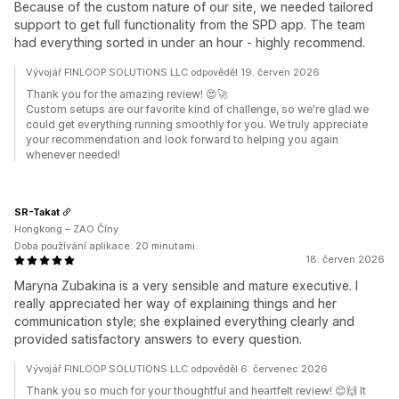
Because of the custom nature of our site, we needed tailored
support to get full functionality from the SPD app. The team
had everything sorted in under an hour - highly recommend.
Vývojář FINLOOP SOLUTIONS LLC odpověděl 19. červen 2026
Thank you for the amazing review! 😍🚀
Custom setups are our favorite kind of challenge, so we're glad we
could get everything running smoothly for you. We truly appreciate
your recommendation and look forward to helping you again
whenever needed!
SR-Takat
Hongkong – ZAO Číny
Doba používání aplikace: 20 minutami
18. červen 2026
Maryna Zubakina is a very sensible and mature executive. I
really appreciated her way of explaining things and her
communication style; she explained everything clearly and
provided satisfactory answers to every question.
Vývojář FINLOOP SOLUTIONS LLC odpověděl 6. červenec 2026
Thank you so much for your thoughtful and heartfelt review! 😊🙌 It