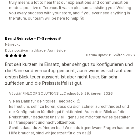
truly means a lot to hear that our explanations and communication
made a positive difference. It was a pleasure assisting you. Wishing
you every success with your store, and if you ever need anything in
the future, our team will be here to help! 🚀
Bernd Reinecke - IT-Services
Německo
Doba používání aplikace: Asi měsícem
Datum úprav: 8. květen 2026
Erst seit kurzem im Einsatz, aber sehr gut zu konfigurieren und
die Pläne sind vernünftig gemacht, auch wenn es sich auf dem
ersten Blick teuer aussieht. Ist aber nicht teuer. Bin sehr
zufrieden und die Preissstaffel ist gut.
Vývojář FINLOOP SOLUTIONS LLC odpověděl 29. červen 2026
Vielen Dank für dein tolles Feedback! 😊
Es freut uns sehr zu hören, dass du dich schnell zurechtfindest und
die Konfiguration für dich gut funktioniert. Auch dein Blick auf die
Preisstruktur bedeutet uns viel – genau so möchten wir es gestalten:
fair, transparent und nachvollziehbar.
Schön, dass du zufrieden bist! Wenn du irgendwann Fragen hast oder
Hilfe brauchst, sind wir jederzeit für dich da 🙌