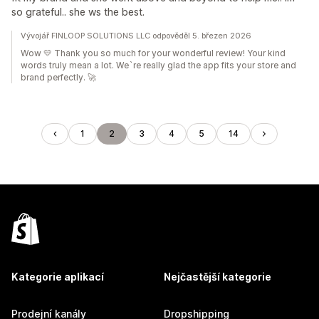
so grateful.. she ws the best.
Vývojář FINLOOP SOLUTIONS LLC odpověděl 5. březen 2026
Wow 💛 Thank you so much for your wonderful review! Your kind
words truly mean a lot. We`re really glad the app fits your store and
brand perfectly. 🚀
1
2
3
4
5
14
Kategorie aplikací
Nejčastější kategorie
Prodejní kanály
Dropshipping