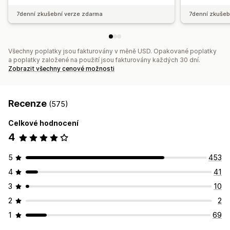
7denní zkušební verze zdarma
7denní zkušeb
Všechny poplatky jsou fakturovány v měně USD. Opakované poplatky
a poplatky založené na použití jsou fakturovány každých 30 dní.
Zobrazit všechny cenové možnosti
Recenze
(575)
Celkové hodnocení
4
5
453
4
41
3
10
2
2
1
69