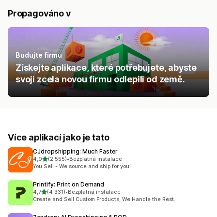
Propagováno v
Budujte firmu
Získejte aplikace, které potřebujete, abyste
svoji zcela novou firmu odlepili od země.
Více aplikací jako je tato
CJdropshipping: Much Faster
z 5 hvězd
4,9
(2 555)
•
Bezplatná instalace
Celkový počet recenzí: 2555
You Sell - We source and ship for you!
Printify: Print on Demand
z 5 hvězd
4,7
(4 331)
•
Bezplatná instalace
Celkový počet recenzí: 4331
Create and Sell Custom Products, We Handle the Rest.