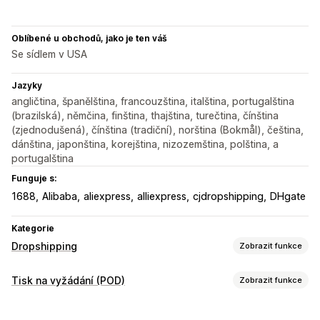
Oblíbené u obchodů, jako je ten váš
Se sídlem v USA
Jazyky
angličtina, španělština, francouzština, italština, portugalština
(brazilská), němčina, finština, thajština, turečtina, čínština
(zjednodušená), čínština (tradiční), norština (Bokmål), čeština,
dánština, japonština, korejština, nizozemština, polština, a
portugalština
Funguje s:
1688
Alibaba
aliexpress
alliexpress
cjdropshipping
DHgate
Kategorie
Dropshipping
Zobrazit funkce
Produkty, které můžete prodávat
Tisk na vyžádání (POD)
Zobrazit funkce
Oblečení a doplňky
Tašky a zavazadla
Dům a zahrada
Přizpůsobení produktů
Zdraví a krása
Elektronika
Umění a řemesla