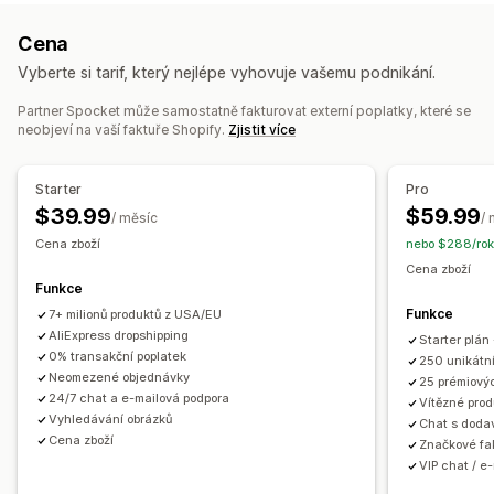
Soukromé štítky
Vlastní balení
Navrhovací nástroje
Zábava a multimédia
Hračky a hry
Dětské zboží
Cena
Generátor maket
Přibalené drobnosti
Personalizace
Sportovní zboží
Chovatelské potřeby
Nábytek
Vyberte si tarif, který nejlépe vyhovuje vašemu podnikání.
Vlastní šablony
Firmy a kancelář
Hardware
Automobilový průmysl
Produkty pro dospělé
Partner Spocket může samostatně fakturovat externí poplatky, které se
Produkty
neobjeví na vaší faktuře Shopify.
Zjistit více
Tašky
Deky
Oděvy
Výšivky
Klobouky a čepice
Obuv
Zdrojové lokality
Nápojové sklo
Dárky ke svátkům
Domácí dekorace
Austrálie
Bahamy
Brazílie
Dánsko
Finsko
Francie
Indie
Starter
Pro
Laserové výrobky
Šperky
Chovatelské potřeby
Itálie
Japonsko
Jižní Korea
Kanada
Mexiko
Nizozemsko
$39.99
$59.99
/ měsíc
/
Nástěnné dekorace
Ekologické
Bio
Norsko
Nový Zéland
Německo
Portugalsko
Rakousko
Cena zboží
nebo $288/rok
Spojené arabské emiráty
Spojené království
Cena zboží
Možnosti dopravy
Funkce
Spojené státy
Turecko
Čína
Španělsko
Švédsko
Přes třetí stranu
Hromadná doprava
Vlastní doprava
Funkce
7+ milionů produktů z USA/EU
Ekologická doprava
Celosvětové plnění
AliExpress dropshipping
Starter plán
0% transakční poplatek
Vícenásobná doprava
Aktualizace v reálném čase
250 unikátn
Neomezené objednávky
25 prémiový
Celková cena
Sledování objednávek
24/7 chat a e-mailová podpora
Vítězné prod
Vyhledávání obrázků
Chat s dodav
Cena zboží
Značkové fa
VIP chat / e