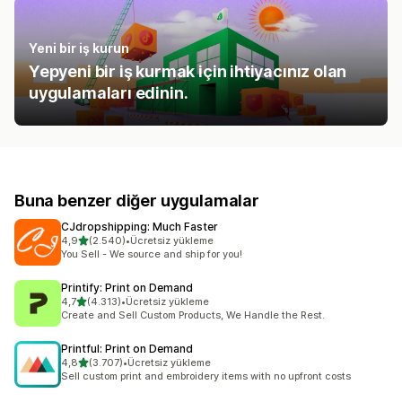
Yeni bir iş kurun
Yepyeni bir iş kurmak için ihtiyacınız olan
uygulamaları edinin.
Buna benzer diğer uygulamalar
CJdropshipping: Much Faster
5 yıldız üzerinden
4,9
(2.540)
•
Ücretsiz yükleme
toplam 2540 değerlendirme
You Sell - We source and ship for you!
Printify: Print on Demand
5 yıldız üzerinden
4,7
(4.313)
•
Ücretsiz yükleme
toplam 4313 değerlendirme
Create and Sell Custom Products, We Handle the Rest.
Printful: Print on Demand
5 yıldız üzerinden
4,8
(3.707)
•
Ücretsiz yükleme
toplam 3707 değerlendirme
Sell custom print and embroidery items with no upfront costs