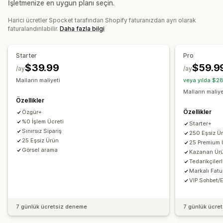
İşletmenize en uygun planı seçin.
Özel şablonlar
Hırdavat
Otomotiv
Olgun ürünler
Harici ücretler Spocket tarafından Shopify faturanızdan ayrı olarak
Ürünler
Tedarik konumları
faturalandırılabilir.
Daha fazla bilgi
Çantalar
Battaniyeler
Giyim
İşlemeli
Şapkalar
Almanya
Amerika Birleşik Devletleri
Avustralya
Avusturya
Ayakkabılar
Bardak takımı
Yılbaşı hediyeleri
Bahamalar
Birleşik Arap Emirlikleri
Birleşik Krallık
Brezilya
Starter
Pro
Ev dekorasyonu
Lazer el işleri
Takı
Evcil hayvan ürünleri
Danimarka
Finlandiya
Fransa
Güney Kore
Hindistan
$39.99
$59.9
/ay
/ay
Duvar resimleri
Çevre dostu
Organik
Hollanda
Japonya
Kanada
Meksika
Norveç
Portekiz
Malların maliyeti
veya yılda $2
Türkiye
Yeni Zelanda
Çin
İspanya
İsveç
İtalya
Malların maliye
Kargo seçenekleri
Özellikler
White label
Toplu kargo
Özel kargo
Çevre dostu kargo
Özellikler
Özgür+
Global gönderim
Çoklu kargo
%0 İşlem Ücreti
Starter+
Sınırsız Sipariş
Gerçek zamanlı güncellemeler
Her şey dahil fiyatlandırma
250 Eşsiz Ü
25 Eşsiz Ürün
25 Premium 
Sipariş takibi
Görsel arama
Kazanan Ürü
Tedarikçiler
Markalı Fat
VIP Sohbet/
7 günlük ücretsiz deneme
7 günlük ücre