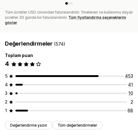
Tüm ücretler USD cinsinden faturalandırılır. Yinelenen ve kullanıma dayalı
ücretler 30 günde bir faturalandırılır.
Tüm fiyatlandırma seçeneklerini
göster
Değerlendirmeler
(574)
Toplam puan
4
5
453
4
41
3
10
2
2
1
68
Değerlendirme yazın
Tüm değerlendirmeler