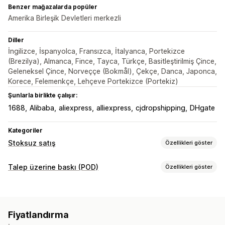
Benzer mağazalarda popüler
Amerika Birleşik Devletleri merkezli
Diller
İngilizce, İspanyolca, Fransızca, İtalyanca, Portekizce
(Brezilya), Almanca, Fince, Tayca, Türkçe, Basitleştirilmiş Çince,
Geleneksel Çince, Norveççe (Bokmål), Çekçe, Danca, Japonca,
Korece, Felemenkçe, Lehçeve Portekizce (Portekiz)
Şunlarla birlikte çalışır:
1688
Alibaba
aliexpress
alliexpress
cjdropshipping
DHgate
Kategoriler
Stoksuz satış
Özellikleri göster
Satabileceğiniz ürünler
Talep üzerine baskı (POD)
Özellikleri göster
Giyim ve aksesuar
Çanta ve valiz
Ev ve bahçe
Ürün özelleştirme
Sağlık ve güzellik
Elektronik
Sanat ve el işi
Şahsi etiketler
Özel ambalaj
Tasarım araçları
Eğlence ve medya
Oyuncak ve oyun
Bebek ürünleri
Fiyatlandırma
Model oluşturucu
Ambalaj ekstraları
Kişiselleştirme
Spor ürünleri
Evcil hayvan ürünleri
Mobilya
İş ve ofis