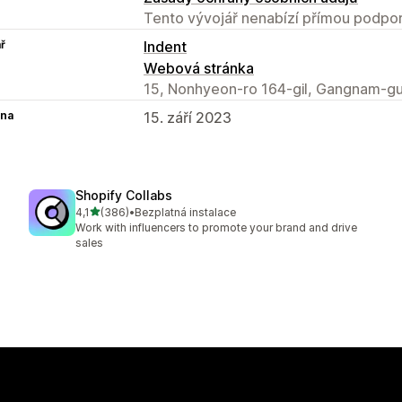
Tento vývojář nenabízí přímou podpor
ř
Indent
Webová stránka
15, Nonhyeon-ro 164-gil, Gangnam-gu
na
15. září 2023
Shopify Collabs
z 5 hvězd
4,1
(386)
•
Bezplatná instalace
Celkový počet recenzí: 386
Work with influencers to promote your brand and drive
sales