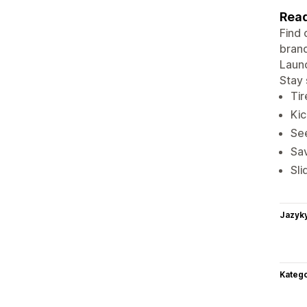
Read
Find 
brand
Launc
Stay 
Tir
Kic
See
Sav
Sli
Jazyk
Katego