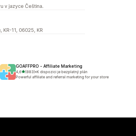
u v jazyce Čeština.
, KR-11, 06025, KR
GOAFFPRO ‑ Affiliate Marketing
z 5 hvězd
4,6
(883)
•
K dispozici je bezplatný plán
Celkový počet recenzí: 883
Powerful affiliate and referral marketing for your store