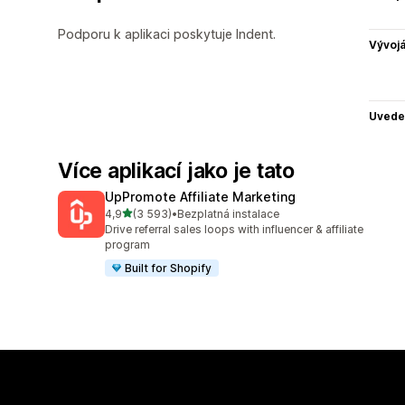
Podporu k aplikaci poskytuje Indent.
Vývojá
Uvede
Více aplikací jako je tato
UpPromote Affiliate Marketing
z 5 hvězd
4,9
(3 593)
•
Bezplatná instalace
Celkový počet recenzí: 3593
Drive referral sales loops with influencer & affiliate
program
Built for Shopify