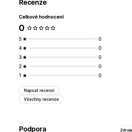
Recenze
Celkové hodnocení
0
5
0
4
0
3
0
2
0
1
0
Napsat recenzi
Všechny recenze
Podpora
Zdroj