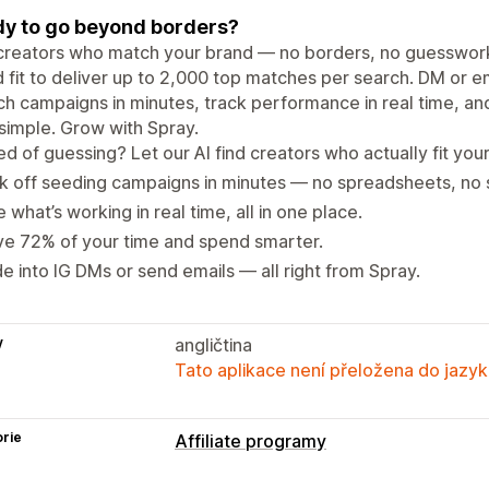
y to go beyond borders?
creators who match your brand — no borders, no guesswork. 
 fit to deliver up to 2,000 top matches per search. DM or em
h campaigns in minutes, track performance in real time, an
simple. Grow with Spray.
ed of guessing? Let our AI find creators who actually fit you
k off seeding campaigns in minutes — no spreadsheets, no 
 what’s working in real time, all in one place.
e 72% of your time and spend smarter.
de into IG DMs or send emails — all right from Spray.
y
angličtina
Tato aplikace není přeložena do jazyk
rie
Affiliate programy