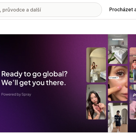
Procházet 
ie propagovaných obrázků