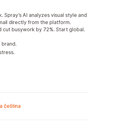
Spray’s AI analyzes visual style and
ail directly from the platform.
d cut busywork by 72%. Start global.
r brand.
stress.
a čeština