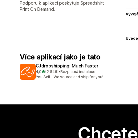
Podporu k aplikaci poskytuje Spreadshirt
Print On Demand.
Vývojá
Uvede
Více aplikací jako je tato
CJdropshipping: Much Faster
z 5 hvězd
4,9
(2 546)
•
Bezplatná instalace
Celkový počet recenzí: 2546
You Sell - We source and ship for you!
Chcete 