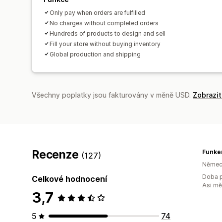
Only pay when orders are fulfilled
No charges without completed orders
Hundreds of products to design and sell
Fill your store without buying inventory
Global production and shipping
Všechny poplatky jsou fakturovány v měně USD.
Zobrazi
Recenze
Funken
(127)
Němec
Doba p
Celkové hodnocení
Asi m
3,7
5
74