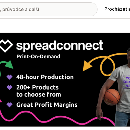
Procházet 
ie propagovaných obrázků