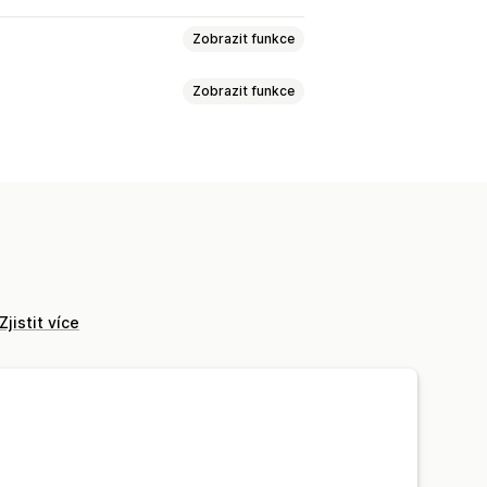
Zobrazit funkce
Zobrazit funkce
t
Personalizace
la
Dům a zahrada
Umění a řemesla
pojové sklo
Domácí dekorace
telské potřeby
ko
Sledování objednávek
Zjistit více