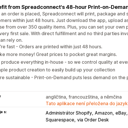
fit from Spreadconnect's 48-hour Print-on-Deman
an order is placed, Spreadconnect will print, package and s
mers within just 48 hours. Just download the app, upload a
e from over 350 quality items. Plus, you can set your own
very first sale. With direct fulfillment and no third parties i
an rely on.
re fast - Orders are printed within just 48 hours.
ke more money! Great prices to pocket great margins.
produce everything in-house - so we control quality at eve
ple product creation to easily build up your collection
e sustainable - Print-on-Demand puts less demand on the p
y
angličtina, francouzština, a němčina
Tato aplikace není přeložena do jazyk
e s:
Administrátor Shopify
Amazon
eBay
Squarespace
via Order Desk