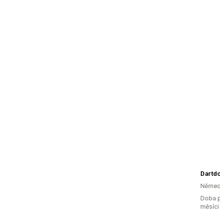
Dartd
Němec
Doba p
měsíci