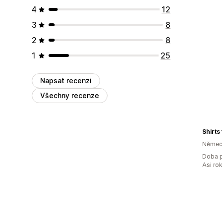
4
12
3
8
2
8
1
25
Napsat recenzi
Všechny recenze
Shirts
Němec
Doba p
Asi ro