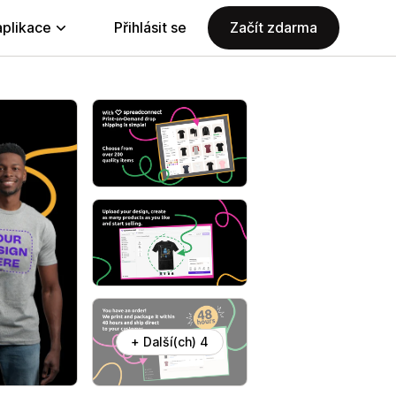
aplikace
Přihlásit se
Začít zdarma
+ Další(ch) 4