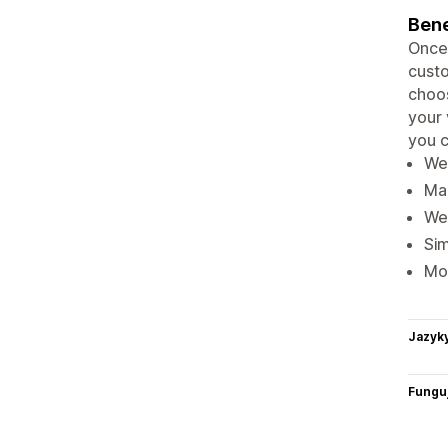
Bene
Once 
custo
choos
your 
you c
We’
Ma
We 
Sim
Mor
Jazyk
Funguj