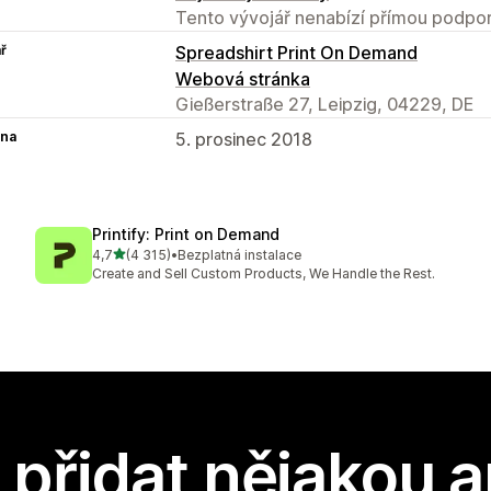
Tento vývojář nenabízí přímou podpor
ř
Spreadshirt Print On Demand
Webová stránka
Gießerstraße 27, Leipzig, 04229, DE
na
5. prosinec 2018
Printify: Print on Demand
z 5 hvězd
4,7
(4 315)
•
Bezplatná instalace
Celkový počet recenzí: 4315
Create and Sell Custom Products, We Handle the Rest.
přidat nějakou a