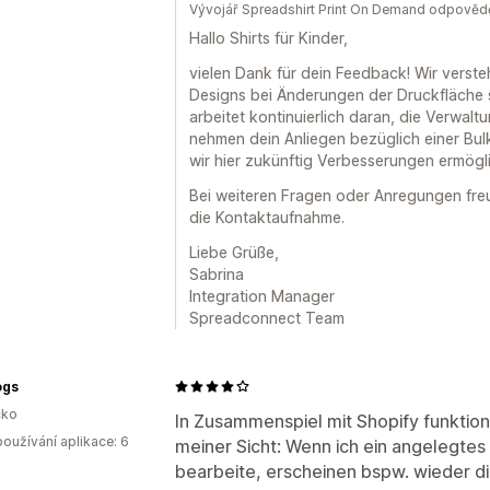
Vývojář Spreadshirt Print On Demand odpověd
Hallo Shirts für Kinder,
vielen Dank für dein Feedback! Wir verst
Designs bei Änderungen der Druckfläche 
arbeitet kontinuierlich daran, die Verwalt
nehmen dein Anliegen bezüglich einer Bul
wir hier zukünftig Verbesserungen ermögl
Bei weiteren Fragen oder Anregungen freu
die Kontaktaufnahme.
Liebe Grüße,
Sabrina
Integration Manager
Spreadconnect Team
ogs
ko
In Zusammenspiel mit Shopify funktion
oužívání aplikace: 6
meiner Sicht: Wenn ich ein angelegte
bearbeite, erscheinen bspw. wieder die