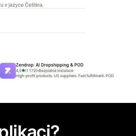
u v jazyce Čeština.
Zendrop: AI Dropshipping & POD
z 5 hvězd
4,5
(1 172)
•
Bezplatná instalace
Celkový počet recenzí: 1172
High-profit products. US suppliers. Fast fulfillment. POD.
plikaci?