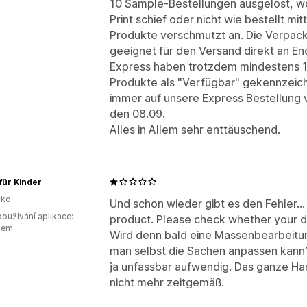
10 Sample-Bestellungen ausgelöst, wo
Print schief oder nicht wie bestellt mi
Produkte verschmutzt an. Die Verpacku
geeignet für den Versand direkt an E
Express haben trotzdem mindestens 1,
Produkte als "Verfügbar" gekennzeichn
immer auf unsere Express Bestellung v
den 08.09.
Alles in Allem sehr enttäuschend.
 für Kinder
ko
Und schon wieder gibt es den Fehler...
oužívání aplikace:
product. Please check whether your de
kem
Wird denn bald eine Massenbearbeitu
man selbst die Sachen anpassen kann? 
ja unfassbar aufwendig. Das ganze Ha
nicht mehr zeitgemäß.