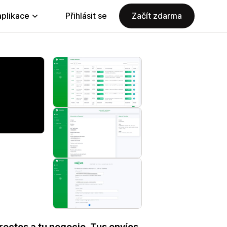
aplikace
Přihlásit se
Začít zdarma
rectos a tu negocio. Tus envíos