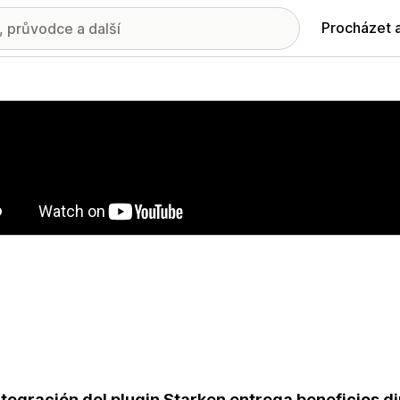
Procházet 
ie propagovaných obrázků
ntegración del plugin Starken entrega beneficios di