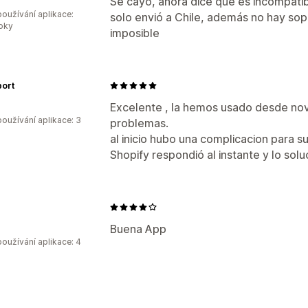
Se cayó, ahora dice que es incompatib
oužívání aplikace:
solo envió a Chile, además no hay sop
roky
imposible
port
Excelente , la hemos usado desde no
oužívání aplikace: 3
problemas.
al inicio hubo una complicacion para su
Shopify respondió al instante y lo sol
Buena App
oužívání aplikace: 4