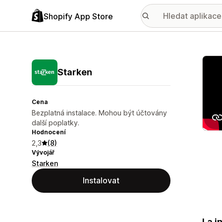
Shopify App Store
Galer
Starken
Cena
Bezplatná instalace. Mohou být účtovány
další poplatky.
Hodnocení
2,3
(8)
Vývojář
Starken
Instalovat
La i