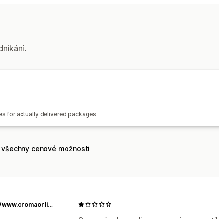
dnikání.
es for actually delivered packages
t všechny cenové možnosti
https://www.cromaonline.cl/