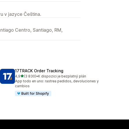
u v jazyce Čeština.
antiago Centro, Santiago, RM,
17TRACK Order Tracking
z 5 hvězd
4,9
(3 830)
•
K dispozici je bezplatný plán
Celkový počet recenzí: 3830
App todo en uno: rastrea pedidos, devoluciones y
cambios
Built for Shopify