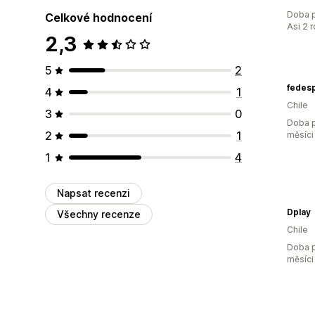
Doba p
Celkové hodnocení
Asi 2 
2,3
5
2
fedes
4
1
Chile
3
0
Doba p
2
1
měsíci
1
4
Napsat recenzi
Dplay
Všechny recenze
Chile
Doba p
měsíci