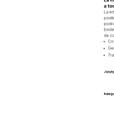
a to
La in
posib
podrá
Emiti
de co
Cot
Ge
Tra
Jazyk
Katego