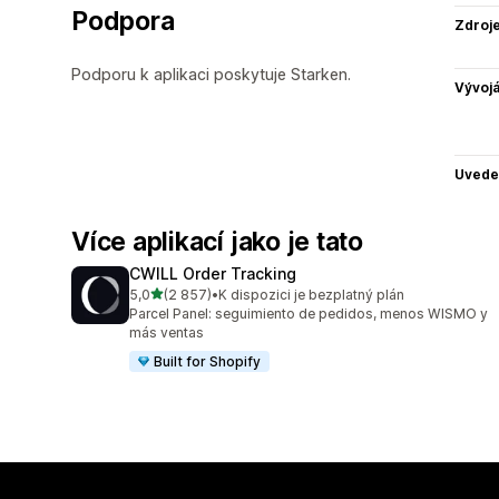
Podpora
Zdroj
Podporu k aplikaci poskytuje Starken.
Vývojá
Uvede
Více aplikací jako je tato
CWILL Order Tracking
z 5 hvězd
5,0
(2 857)
•
K dispozici je bezplatný plán
Celkový počet recenzí: 2857
Parcel Panel: seguimiento de pedidos, menos WISMO y
más ventas
Built for Shopify