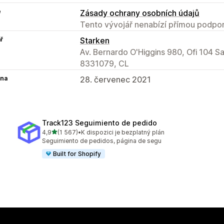
e
Zásady ochrany osobních údajů
Tento vývojář nenabízí přímou podpor
ř
Starken
Av. Bernardo O'Higgins 980, Ofi 104 S
8331079, CL
na
28. červenec 2021
Track123 Seguimiento de pedido
z 5 hvězd
4,9
(1 567)
•
K dispozici je bezplatný plán
Celkový počet recenzí: 1567
Seguimiento de pedidos, página de segu
Built for Shopify