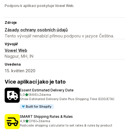
Podporu k aplikaci poskytuje Vowel Web.
Zdroje
Zásady ochrany osobních údajů
Tento vývojář nenabízí přímou podporu v jazyce Čeština.
Vývojář
Vowel Web
Nagpur, MH, IN
Uvedena
15. květen 2020
Více aplikací jako je tato
Essent Estimated Delivery Date
z 5 hvězd
5,0
(866)
•
Zdarma
Celkový počet recenzí: 866
Show Estimated Delivery Date Plus Shipping Time (EDD/ETA)
Built for Shopify
SMART Shipping Rates & Rules
z 5 hvězd
4,9
(316)
•
Zdarma
Celkový počet recenzí: 316
Postcode shipping calculator to set rates & rules by product