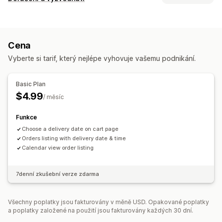
Možnosti doručení
Výběr data
Cena
Možnosti vyzvednutí
Vyberte si tarif, který nejlépe vyhovuje vašemu podnikání.
Výběr data
Basic Plan
$4.99
/ měsíc
Funkce
Choose a delivery date on cart page
Orders listing with delivery date & time
Calendar view order listing
7denní zkušební verze zdarma
Všechny poplatky jsou fakturovány v měně USD. Opakované poplatky
a poplatky založené na použití jsou fakturovány každých 30 dní.