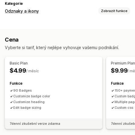
Kategorie
Odznaky a ikony
Zobrazit funkce
Typy ikon
Důvěra
Cena
Vyberte si tarif, který nejlépe vyhovuje vašemu podnikání.
Basic Plan
Premium Pla
$4.99
$9.99
/ měsíc
/ mě
Funkce
Funkce
90 Badges
150+ payme
Customize badge color
Custom badg
Customize heading
Multiple pag
Edit badge sizing
Custom css
7denní zkušební verze zdarma
7denní zkušeb