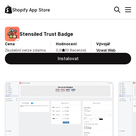
Shopify App Store
Stensiled Trust Badge
Cena
Hodnocení
Vývojář
Zkušební verze zdarma
0,0
(0 Recenze)
Vowel Web
Instalovat