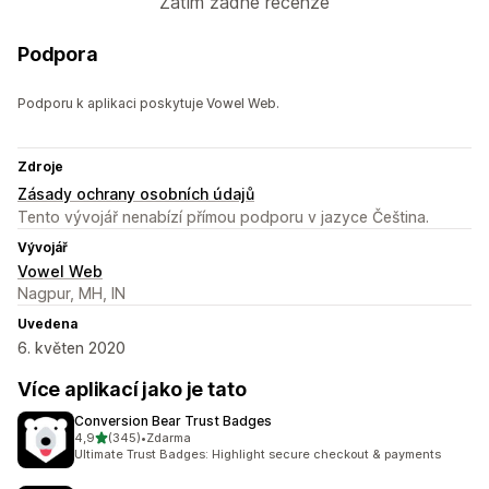
Zatím žádné recenze
Podpora
Podporu k aplikaci poskytuje Vowel Web.
Zdroje
Zásady ochrany osobních údajů
Tento vývojář nenabízí přímou podporu v jazyce Čeština.
Vývojář
Vowel Web
Nagpur, MH, IN
Uvedena
6. květen 2020
Více aplikací jako je tato
Conversion Bear Trust Badges
z 5 hvězd
4,9
(345)
•
Zdarma
Celkový počet recenzí: 345
Ultimate Trust Badges: Highlight secure checkout & payments