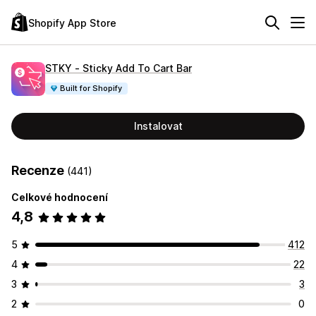
Shopify App Store
STKY ‑ Sticky Add To Cart Bar
Built for Shopify
Instalovat
Recenze
(441)
Celkové hodnocení
4,8
5
412
4
22
3
3
2
0