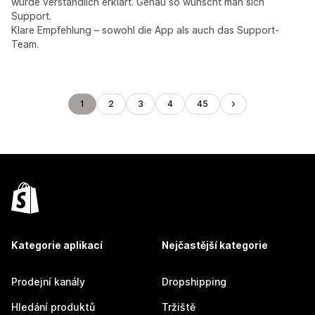
wurde verständlich erklärt. Genau so wünscht man sich
Support.
Klare Empfehlung – sowohl die App als auch das Support-
Team.
1
2
3
4
45
Kategorie aplikací
Nejčastější kategorie
Prodejní kanály
Dropshipping
Hledání produktů
Tržiště