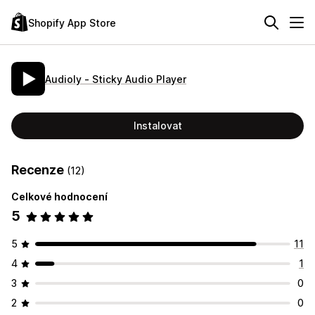
Shopify App Store
Audioly ‑ Sticky Audio Player
Instalovat
Recenze
(12)
Celkové hodnocení
5
5
11
4
1
3
0
2
0