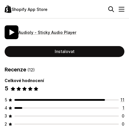
Shopify App Store
Audioly ‑ Sticky Audio Player
Instalovat
Recenze
(12)
Celkové hodnocení
5
5
11
4
1
3
0
2
0