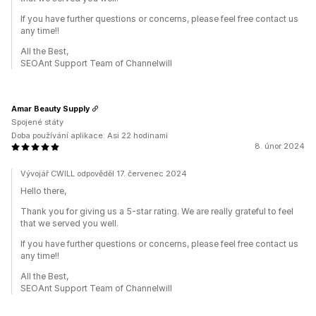
If you have further questions or concerns, please feel free contact us
any time!!
All the Best,
SEOAnt Support Team of Channelwill
Amar Beauty Supply
Spojené státy
Doba používání aplikace: Asi 22 hodinami
8. únor 2024
Vývojář CWILL odpověděl 17. červenec 2024
Hello there,
Thank you for giving us a 5-star rating. We are really grateful to feel
that we served you well.
If you have further questions or concerns, please feel free contact us
any time!!
All the Best,
SEOAnt Support Team of Channelwill