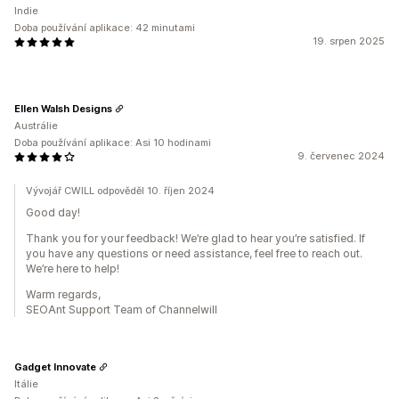
Indie
Doba používání aplikace: 42 minutami
19. srpen 2025
Ellen Walsh Designs
Austrálie
Doba používání aplikace: Asi 10 hodinami
9. červenec 2024
Vývojář CWILL odpověděl 10. říjen 2024
Good day!
Thank you for your feedback! We’re glad to hear you’re satisfied. If
you have any questions or need assistance, feel free to reach out.
We’re here to help!
Warm regards,
SEOAnt Support Team of Channelwill
Gadget Innovate
Itálie