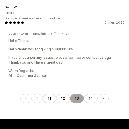
Booli
Finsko
Doba používání aplikace: 3 minutami
8. říjen 2023
Vývojář CWILL odpověděl 20. říjen 2023
Hello There,
Hello thank you for giving 5 star review.
If you encounter any issues, please feel free to contact us again!
Thank you and Have a great day!
Warm Regards,
Gill | Customer Support
1
11
12
13
14