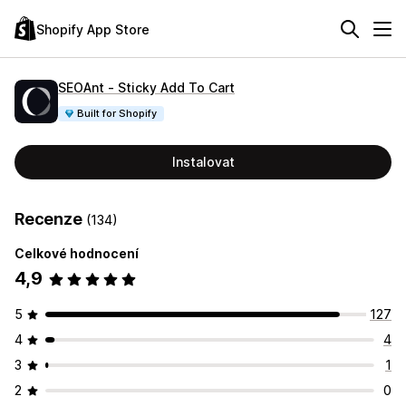
Shopify App Store
SEOAnt ‑ Sticky Add To Cart
Built for Shopify
Instalovat
Recenze
(134)
Celkové hodnocení
4,9
5
127
4
4
3
1
2
0