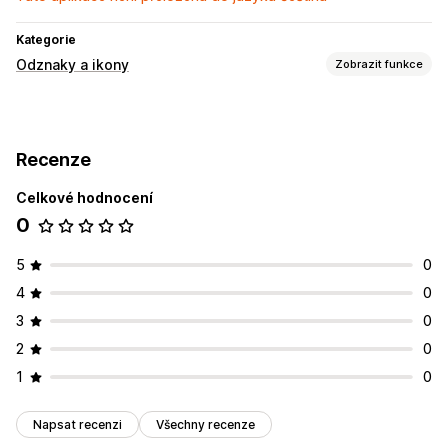
Kategorie
Odznaky a ikony
Zobrazit funkce
Přizpůsobení
Animace
Pozadí
Ohraničení
Barvy
Vlastní text
Styl
Recenze
Velikost
Celkové hodnocení
Pozice ikon
0
Stránka pokladny
Stránky produktů
5
0
4
0
3
0
2
0
1
0
Napsat recenzi
Všechny recenze