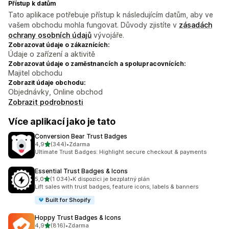
Přístup k datům
Tato aplikace potřebuje přístup k následujícím datům, aby ve
vašem obchodu mohla fungovat. Důvody zjistíte v
zásadách
ochrany osobních údajů
vývojáře.
Zobrazovat údaje o zákaznících:
Údaje o zařízení a aktivitě
Zobrazovat údaje o zaměstnancích a spolupracovnících:
Majitel obchodu
Zobrazit údaje obchodu:
Objednávky, Online obchod
Zobrazit podrobnosti
Více aplikací jako je tato
Conversion Bear Trust Badges
z 5 hvězd
4,9
(344)
•
Zdarma
Celkový počet recenzí: 344
Ultimate Trust Badges: Highlight secure checkout & payments
Essential Trust Badges & Icons
z 5 hvězd
5,0
(1 034)
•
K dispozici je bezplatný plán
Celkový počet recenzí: 1034
Lift sales with trust badges, feature icons, labels & banners
Built for Shopify
Hoppy Trust Badges & Icons
z 5 hvězd
4,9
(816)
•
Zdarma
Celkový počet recenzí: 816