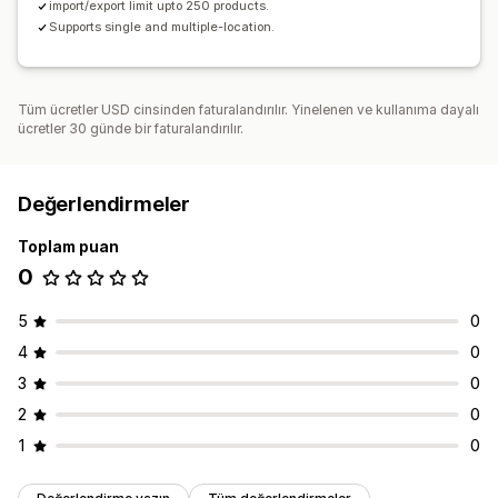
import/export limit upto 250 products.
Supports single and multiple-location.
Tüm ücretler USD cinsinden faturalandırılır. Yinelenen ve kullanıma dayalı
ücretler 30 günde bir faturalandırılır.
Değerlendirmeler
Toplam puan
0
5
0
4
0
3
0
2
0
1
0