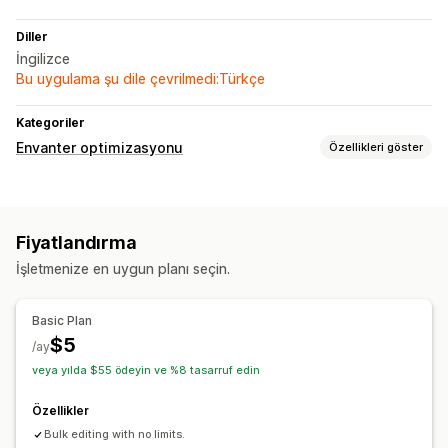
Diller
İngilizce
Bu uygulama şu dile çevrilmedi:Türkçe
Kategoriler
Envanter optimizasyonu
Özellikleri göster
Envanter yönetimi
Çoklu konum
SKU’lar
İçe ve dışa aktarma
Fiyatlandırma
Bildirimler ve analizler
İşletmenize en uygun planı seçin.
Özel raporlar
Basic Plan
$5
/ay
veya yılda $55 ödeyin ve %8 tasarruf edin
Özellikler
Bulk editing with no limits.