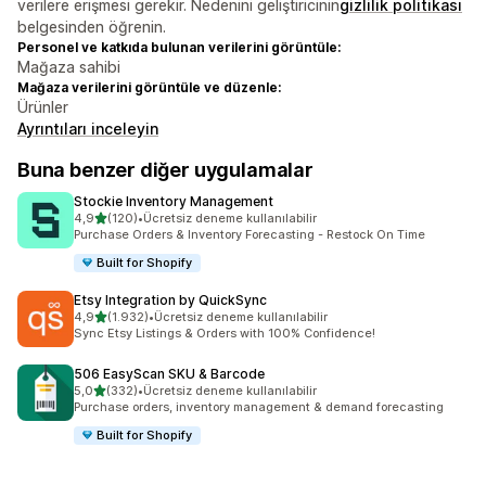
verilere erişmesi gerekir. Nedenini geliştiricinin
gizlilik politikası
belgesinden öğrenin.
Personel ve katkıda bulunan verilerini görüntüle:
Mağaza sahibi
Mağaza verilerini görüntüle ve düzenle:
Ürünler
Ayrıntıları inceleyin
Buna benzer diğer uygulamalar
Stockie Inventory Management
5 yıldız üzerinden
4,9
(120)
•
Ücretsiz deneme kullanılabilir
toplam 120 değerlendirme
Purchase Orders & Inventory Forecasting - Restock On Time
Built for Shopify
Etsy Integration by QuickSync
5 yıldız üzerinden
4,9
(1.932)
•
Ücretsiz deneme kullanılabilir
toplam 1932 değerlendirme
Sync Etsy Listings & Orders with 100% Confidence!
506 EasyScan SKU & Barcode
5 yıldız üzerinden
5,0
(332)
•
Ücretsiz deneme kullanılabilir
toplam 332 değerlendirme
Purchase orders, inventory management & demand forecasting
Built for Shopify