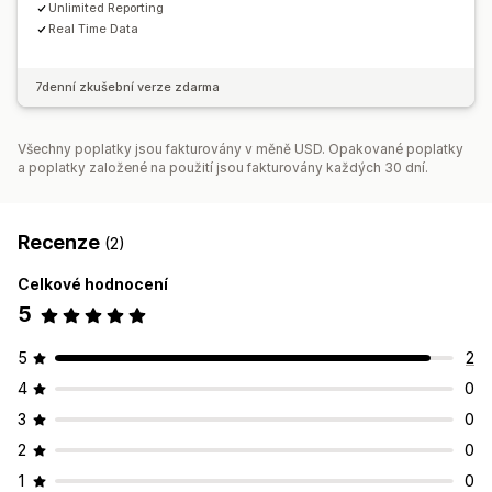
Unlimited Reporting
Real Time Data
7denní zkušební verze zdarma
Všechny poplatky jsou fakturovány v měně USD. Opakované poplatky
a poplatky založené na použití jsou fakturovány každých 30 dní.
Recenze
(2)
Celkové hodnocení
5
5
2
4
0
3
0
2
0
1
0