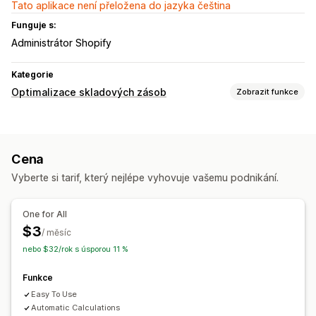
Tato aplikace není přeložena do jazyka čeština
Funguje s:
Administrátor Shopify
Kategorie
Optimalizace skladových zásob
Zobrazit funkce
Správa skladových zásob
Sledování skladových zásob
Cena
Notifikace a analytika
Vyberte si tarif, který nejlépe vyhovuje vašemu podnikání.
Užitečné informace
Analytika
One for All
$3
/ měsíc
nebo $32/rok s úsporou 11 %
Funkce
Easy To Use
Automatic Calculations