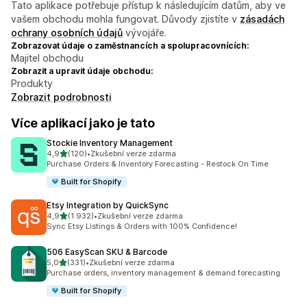
Tato aplikace potřebuje přístup k následujícím datům, aby ve
vašem obchodu mohla fungovat. Důvody zjistíte v
zásadách
ochrany osobních údajů
vývojáře.
Zobrazovat údaje o zaměstnancích a spolupracovnících:
Majitel obchodu
Zobrazit a upravit údaje obchodu:
Produkty
Zobrazit podrobnosti
Více aplikací jako je tato
Stockie Inventory Management
z 5 hvězd
4,9
(120)
•
Zkušební verze zdarma
Celkový počet recenzí: 120
Purchase Orders & Inventory Forecasting - Restock On Time
Built for Shopify
Etsy Integration by QuickSync
z 5 hvězd
4,9
(1 932)
•
Zkušební verze zdarma
Celkový počet recenzí: 1932
Sync Etsy Listings & Orders with 100% Confidence!
506 EasyScan SKU & Barcode
z 5 hvězd
5,0
(331)
•
Zkušební verze zdarma
Celkový počet recenzí: 331
Purchase orders, inventory management & demand forecasting
Built for Shopify