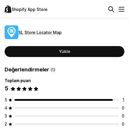
Shopify App Store
SL Store Locator Map
Yükle
Değerlendirmeler
(1)
Toplam puan
5
5
1
4
0
3
0
2
0