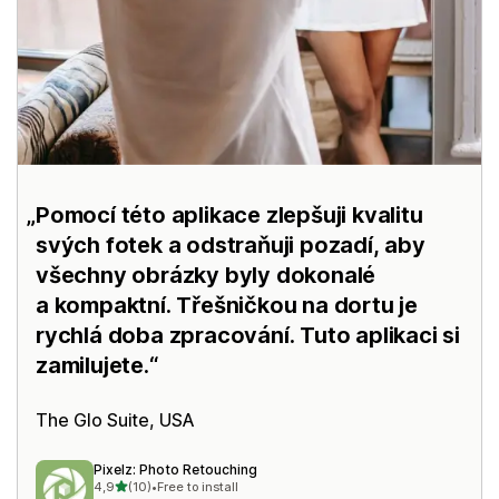
Pomocí této aplikace zlepšuji kvalitu
svých fotek a odstraňuji pozadí, aby
všechny obrázky byly dokonalé
a kompaktní. Třešničkou na dortu je
rychlá doba zpracování. Tuto aplikaci si
zamilujete.
The Glo Suite
, USA
Pixelz: Photo Retouching
z 5 hvězd
4,9
(10)
•
Free to install
Celkový počet recenzí: 10