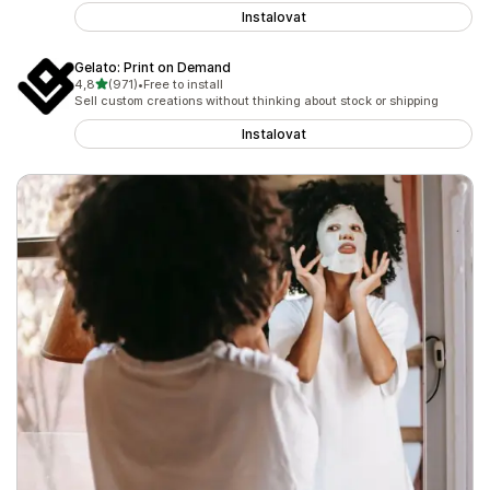
Instalovat
Gelato: Print on Demand
z 5 hvězd
4,8
(971)
•
Free to install
Celkový počet recenzí: 971
Sell custom creations without thinking about stock or shipping
Instalovat