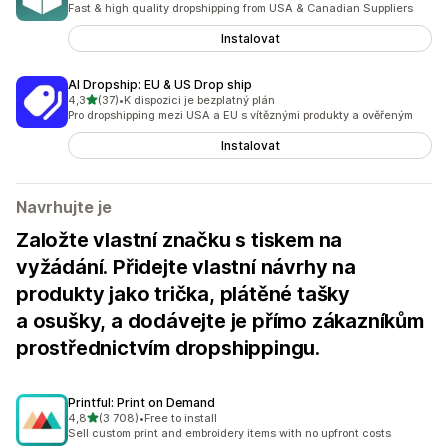
Fast & high quality dropshipping from USA & Canadian Suppliers
Instalovat
AI Dropship: EU & US Drop ship
z 5 hvězd
4,3
(37)
•
K dispozici je bezplatný plán
Celkový počet recenzí: 37
Pro dropshipping mezi USA a EU s vítěznými produkty a ověřeným
Instalovat
Navrhujte je
Založte vlastní značku s tiskem na
vyžádání. Přidejte vlastní návrhy na
produkty jako trička, plátěné tašky
a osušky, a dodávejte je přímo zákazníkům
prostřednictvím dropshippingu.
Printful: Print on Demand
z 5 hvězd
4,8
(3 708)
•
Free to install
Celkový počet recenzí: 3708
Sell custom print and embroidery items with no upfront costs