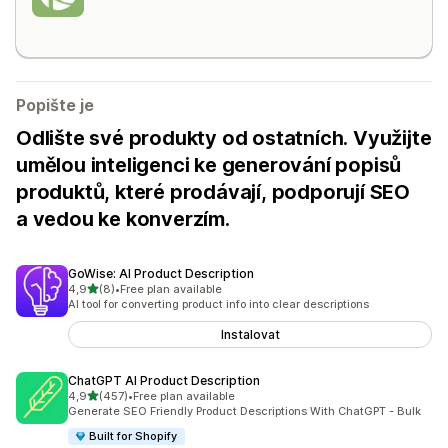
Popište je
Odlište své produkty od ostatních. Využijte
umělou inteligenci ke generování popisů
produktů, které prodávají, podporují SEO
a vedou ke konverzím.
GoWise: AI Product Description
z 5 hvězd
4,9
(8)
•
Free plan available
Celkový počet recenzí: 8
AI tool for converting product info into clear descriptions
Instalovat
ChatGPT AI Product Description
z 5 hvězd
4,9
(457)
•
Free plan available
Celkový počet recenzí: 457
Generate SEO Friendly Product Descriptions With ChatGPT - Bulk
Built for Shopify