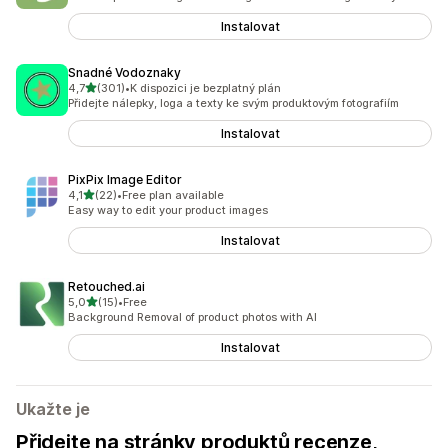
Instalovat
Snadné Vodoznaky
z 5 hvězd
4,7
(301)
•
K dispozici je bezplatný plán
Celkový počet recenzí: 301
Přidejte nálepky, loga a texty ke svým produktovým fotografiím
Instalovat
PixPix Image Editor
z 5 hvězd
4,1
(22)
•
Free plan available
Celkový počet recenzí: 22
Easy way to edit your product images
Instalovat
Retouched.ai
z 5 hvězd
5,0
(15)
•
Free
Celkový počet recenzí: 15
Background Removal of product photos with AI
Instalovat
Ukažte je
Přidejte na stránky produktů recenze,