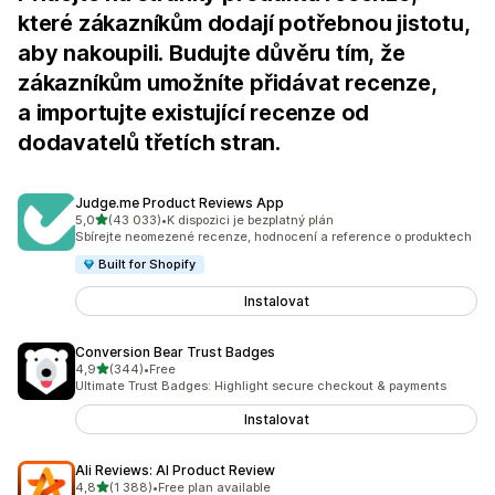
které zákazníkům dodají potřebnou jistotu,
aby nakoupili. Budujte důvěru tím, že
zákazníkům umožníte přidávat recenze,
a importujte existující recenze od
dodavatelů třetích stran.
Judge.me Product Reviews App
z 5 hvězd
5,0
(43 033)
•
K dispozici je bezplatný plán
Celkový počet recenzí: 43033
Sbírejte neomezené recenze, hodnocení a reference o produktech
Built for Shopify
Instalovat
Conversion Bear Trust Badges
z 5 hvězd
4,9
(344)
•
Free
Celkový počet recenzí: 344
Ultimate Trust Badges: Highlight secure checkout & payments
Instalovat
Ali Reviews: AI Product Review
z 5 hvězd
4,8
(1 388)
•
Free plan available
Celkový počet recenzí: 1388