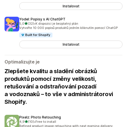
Instalovat
Yodel: Popisy s AI ChatGPT
z 5 hvězd
5,0
(32)
•
K dispozici je bezplatný plán
Celkový počet recenzí: 32
Vytvořte 10 000 popisů produktů jedním kliknutím pomocí ChatGP
Built for Shopify
Instalovat
Optimalizujte je
Zlepšete kvalitu a sladění obrázků
produktů pomocí změny velikosti,
retušování a odstraňování pozadí
a vodoznaků – to vše v administrátorovi
Shopify.
Pixelz: Photo Retouching
z 5 hvězd
4,9
(10)
•
Free to install
Celkový počet recenzí: 10
Refined product image retouching with next morning delivery.