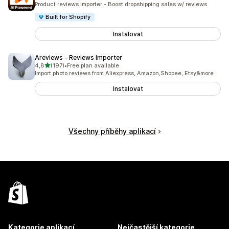
Product reviews importer - Boost dropshipping sales w/ reviews
Built for Shopify
Instalovat
Areviews ‑ Reviews Importer
z 5 hvězd
4,8
(197)
•
Free plan available
Celkový počet recenzí: 197
Import photo reviews from Aliexpress, Amazon,Shopee, Etsy&more
Instalovat
Všechny příběhy aplikací
Kategorie aplikací
Nejčastější kategorie