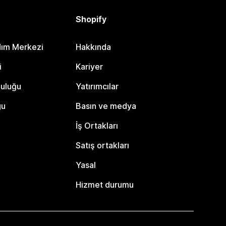
Shopify
dım Merkezi
Hakkında
i
Kariyer
luluğu
Yatırımcılar
gu
Basın ve medya
İş Ortakları
Satış ortakları
Yasal
Hizmet durumu