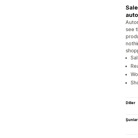
Sale
auto
Autom
see t
produ
nothi
shopp
Sal
Rea
Wor
Sho
Diller
Şunlarl