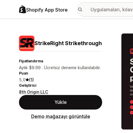
Shopify App Store
Öne ç
StrikeRight Strikethrough
Fiyatlandırma
Aylık $9.99 . Ücretsiz deneme kullanılabilir.
Puan
5,0
(1)
Geliştirici
8th Origin LLC
Yükle
Demo mağazayı görüntüle