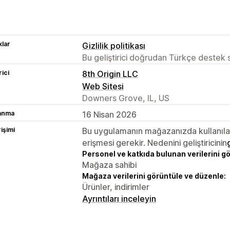
lar
Gizlilik politikası
Bu geliştirici doğrudan Türkçe destek
rici
8th Origin LLC
Web Sitesi
Downers Grove, IL, US
lanma
16 Nisan 2026
rişimi
Bu uygulamanın mağazanızda kullanılabi
erişmesi gerekir. Nedenini geliştiricinin
Personel ve katkıda bulunan verilerini g
Mağaza sahibi
Mağaza verilerini görüntüle ve düzenle:
Ürünler, indirimler
Ayrıntıları inceleyin