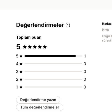
Değerlendirmeler
Hadas 
(1)
İsrail
Uygula
Toplam puan
süresi
5
5
1
4
0
3
0
2
0
1
0
Değerlendirme yazın
Tüm değerlendirmeler