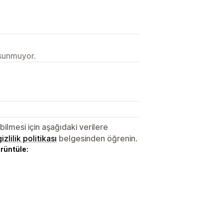
 sunmuyor.
lmesi için aşağıdaki verilere
gizlilik politikası
belgesinden öğrenin.
örüntüle: