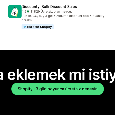
Discounty: Bulk Discount Sales
5 yıldız üzerinden
4,9
(1.182)
•
Ücretsiz plan mevcut
toplam 1182 değerlendirme
Run BOGO, buy X get Y, volume discount app & quantity
breaks
Built for Shopify
 eklemek mi isti
Shopify'ı 3 gün boyunca ücretsiz deneyin