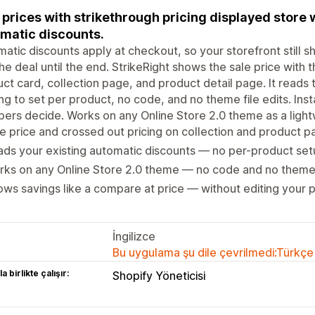
 prices with strikethrough pricing displayed store 
matic discounts.
atic discounts apply at checkout, so your storefront still s
he deal until the end. StrikeRight shows the sale price with t
ct card, collection page, and product detail page. It reads
ng to set per product, no code, and no theme file edits. Ins
ers decide. Works on any Online Store 2.0 theme as a ligh
e price and crossed out pricing on collection and product 
ds your existing automatic discounts — no per-product se
ks on any Online Store 2.0 theme — no code and no theme f
ws savings like a compare at price — without editing your 
İngilizce
Bu uygulama şu dile çevrilmedi:Türkçe
a birlikte çalışır:
Shopify Yöneticisi