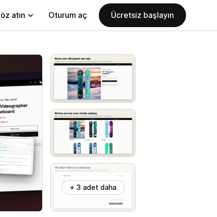
öz atın
Oturum aç
Ücretsiz başlayın
+ 3 adet daha