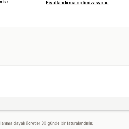
riler
Fiyatlandırma optimizasyonu
Fiyatlandırma yönetimi
Yüzdelik indirimler
Filtreler
lanıma dayalı ücretler 30 günde bir faturalandırılır.