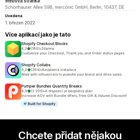
Webová stránka
Schönhauser Allee 59B, merconic GmbH, Berlin, 10437, DE
Uvedena
1. březen 2022
Více aplikací jako je tato
Shopify Checkout Blocks
z 5 hvězd
4,3
(180)
•
Zdarma
Celkový počet recenzí: 180
Customize your Checkout, Thank you and Order status pages
Shopify Collabs
z 5 hvězd
4,0
(384)
•
Bezplatná instalace
Celkový počet recenzí: 384
Work with influencers to promote your brand and drive sales
Pumper Bundles Quantity Breaks
z 5 hvězd
4,9
(3 209)
•
K dispozici je bezplatný plán
Celkový počet recenzí: 3209
Increase AOV with Bundle offers, Free Gift & Volume Discount!
Built for Shopify
Chcete přidat nějakou