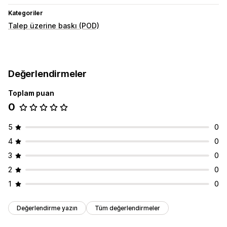
Kategoriler
Talep üzerine baskı (POD)
Değerlendirmeler
Toplam puan
0
5
0
4
0
3
0
2
0
1
0
Değerlendirme yazın
Tüm değerlendirmeler