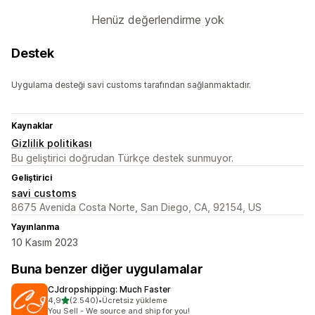
Henüz değerlendirme yok
Destek
Uygulama desteği savi customs tarafından sağlanmaktadır.
Kaynaklar
Gizlilik politikası
Bu geliştirici doğrudan Türkçe destek sunmuyor.
Geliştirici
savi customs
8675 Avenida Costa Norte, San Diego, CA, 92154, US
Yayınlanma
10 Kasım 2023
Buna benzer diğer uygulamalar
CJdropshipping: Much Faster
5 yıldız üzerinden
4,9
(2.540)
•
Ücretsiz yükleme
toplam 2540 değerlendirme
You Sell - We source and ship for you!