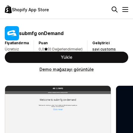
Shopify App Store
submfg onDemand
Fiyatlandırma
Puan
Geliştirici
Ücretsiz
0,0
(0 Değerlendirmeler)
savi customs
Yükle
Demo mağazayı görüntüle