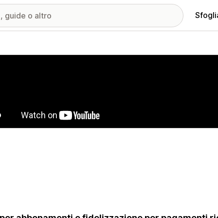
Sfogli
ria immagini in evidenza
per abbonamenti e fidelizzazione per pagamenti rico