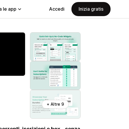
a le app
Accedi
Inizia gratis
+ Altre 9
rrenti, iscrizioni e box – senza