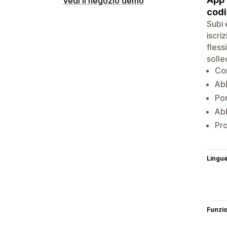
Vedi il negozio demo
cod
Subi 
iscri
fless
solle
Con
Abb
Por
Abb
Pro
Lingu
Funzi