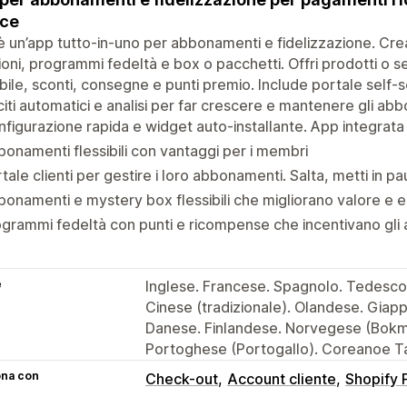
ice
è un’app tutto-in-uno per abbonamenti e fidelizzazione. Crea
zioni, programmi fedeltà e box o pacchetti. Offri prodotti o se
ibile, sconti, consegne e punti premio. Include portale self-s
citi automatici e analisi per far crescere e mantenere gli abb
figurazione rapida e widget auto-installante. App integrata
onamenti flessibili con vantaggi per i membri
tale clienti per gestire i loro abbonamenti. Salta, metti in p
onamenti e mystery box flessibili che migliorano valore e e
grammi fedeltà con punti e ricompense che incentivano gli ac
e
Inglese. Francese. Spagnolo. Tedesco. 
Cinese (tradizionale). Olandese. Giap
Danese. Finlandese. Norvegese (Bokm
Portoghese (Portogallo). Coreanoe T
ona con
Check-out
Account cliente
Shopify