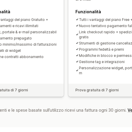
alità
Funzionalità
 vantaggi del piano Gratuito +
Tutti i vantaggi del piano Free 
enti e ricavi illimitati
Nuovo tentativo pagamento fall
, portale & e-mail personalizzabil
Link checkout rapido + spediz
gratis
amento prepagato
Strumenti di gestione cancellaz
 minimo/massimo di fatturazioni
Programmi fedeltà e premi
lli di widget
Modifiche in blocco e permess
ne contratti abbonamento
Gestione tag e integrazioni
Personalizzazione widget, port
m
tuita di 7 giorni
Prova gratuita di 7 giorni
nti e le spese basate sull’utilizzo ricevi una fattura ogni 30 giorni.
Ve