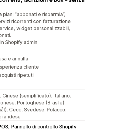
 piani “abbonati e risparmia”,
rvizi ricorrenti con fatturazione
ervice, widget personalizzabili,
onati.
 in Shopify admin
ausa e annulla
sperienza cliente
quisti ripetuti
Cinese (semplificato). Italiano.
ponese. Portoghese (Brasile).
ål). Ceco. Svedese. Polacco.
ailandese
 POS
Pannello di controllo Shopify