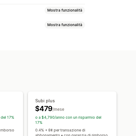
Mostra funzionalità
Mostra funzionalità
i di rifornimento
ervizi
Pacchetti di prodotti
VIP
Abbonamenti
Prodotti fisici
ack
Credito in negozio
armia
Prezzi fissi
Prezzi a più livelli
ato
Accesso in esclusiva
l consumo
Prezzi per utente
 personalizzati
ci
Prezzi personalizzati
Subi plus
$479
/mese
 del 17%
o a $4,790/anno con un risparmio del
17%
rimborso
0.4% + 8¢ per transazione di
abbonamento • con garanzia di rimborso