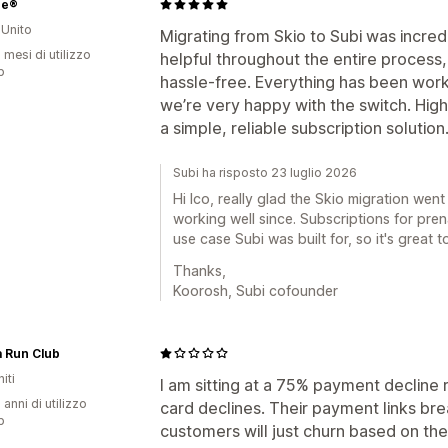
re®
Unito
Migrating from Skio to Subi was incre
 mesi di utilizzo
helpful throughout the entire process
p
hassle-free. Everything has been work
we’re very happy with the switch. Hig
a simple, reliable subscription solution
Subi ha risposto 23 luglio 2026
Hi Ico, really glad the Skio migration we
working well since. Subscriptions for pre
use case Subi was built for, so it's great to
Thanks,
Koorosh, Subi cofounder
 Run Club
iti
I am sitting at a 75% payment decline
 anni di utilizzo
card declines. Their payment links bre
p
customers will just churn based on the