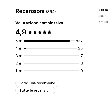
Recensioni
Bee Na
(894)
Stati Un
6 mesi 
Valutazione complessiva
4,9
5
837
4
35
3
7
2
6
1
9
Scrivi una recensione
Tutte le recensioni