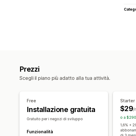
Categ
Prezzi
Scegli il piano più adatto alla tua attività.
Free
Starter
$29
Installazione gratuita
/
o a $290
Gratuito per i negozi di sviluppo
1,6% + 2
abboname
Funzionalità
di 3 mes