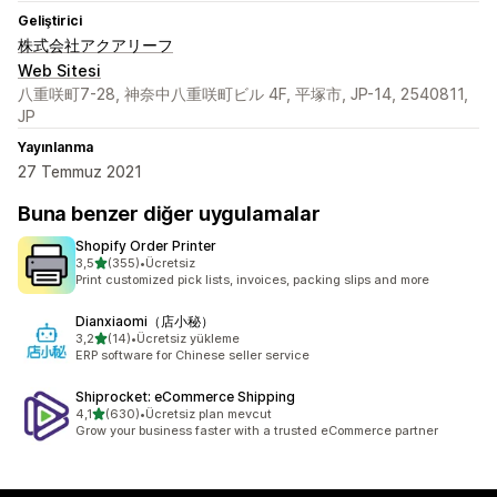
Geliştirici
株式会社アクアリーフ
Web Sitesi
八重咲町7-28, 神奈中八重咲町ビル 4F, 平塚市, JP-14, 2540811,
JP
Yayınlanma
27 Temmuz 2021
Buna benzer diğer uygulamalar
Shopify Order Printer
5 yıldız üzerinden
3,5
(355)
•
Ücretsiz
toplam 355 değerlendirme
Print customized pick lists, invoices, packing slips and more
Dianxiaomi（店小秘）
5 yıldız üzerinden
3,2
(14)
•
Ücretsiz yükleme
toplam 14 değerlendirme
ERP software for Chinese seller service
Shiprocket: eCommerce Shipping
5 yıldız üzerinden
4,1
(630)
•
Ücretsiz plan mevcut
toplam 630 değerlendirme
Grow your business faster with a trusted eCommerce partner