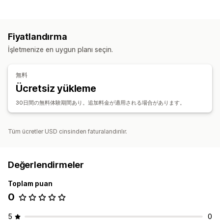
Fiyatlandırma
İşletmenize en uygun planı seçin.
無料
Ücretsiz yükleme
30日間の無料体験期間あり。追加料金が適用される場合があります。
Tüm ücretler USD cinsinden faturalandırılır.
Değerlendirmeler
Toplam puan
0
5
0