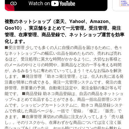
複数のネットショップ（楽天、Yahoo!、Amazon、
Qoo10）、実店舗をまとめて一元管理。受注管理、発注
管理、在庫管理、商品登録で、ネットショップ運営を効率
化します。
■受注管理 少しでも多くの人に自慢の商品を届けるために、色々
なネットショップへの幅広い出品を始めたものの、売れれば売れ
るほど、受注処理に莫大な時間がかかるように。大切なお客様と
のメールのやりとりの時間や、新商品など次の一手を考える時間
が、みるみるうちに奪われていってしまう！そんなお悩みを解決
します。 ■発注管理 「助ネコ発注管理」とは、仕入れ先に送る発
注書が簡単に作成できる、発注一元管理システムです。発注の進
捗管理、所要量の予測、自動発注設定や、発注金額の集計等も可
能です。 ■商品登録 助ネコ商品登録は、自店の商品をネットショ
ップへまとめて出品することができる、商品一括出品管理システ
ムです。ショッピングカートシステムに、助ネコ 商品登録システ
ムで作成した商品ページを、一括で「登録」「修正」「販売」で
きます。 ■在庫管理 庫切れの商品に注文が入ってしまう「売り越
し」。そのリスクから、在庫わずかな商品については泣く泣く販
売ショップをしぼったり、セール時にはパソコンの前から離れら