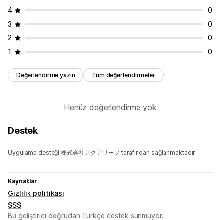
4
0
3
0
2
0
1
0
Değerlendirme yazın
Tüm değerlendirmeler
Henüz değerlendirme yok
Destek
Uygulama desteği 株式会社アクアリーフ tarafından sağlanmaktadır.
Kaynaklar
Gizlilik politikası
SSS
Bu geliştirici doğrudan Türkçe destek sunmuyor.