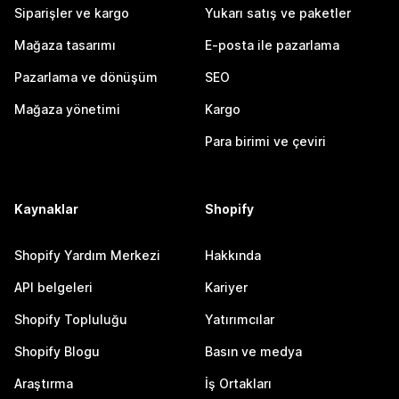
Siparişler ve kargo
Yukarı satış ve paketler
Mağaza tasarımı
E-posta ile pazarlama
Pazarlama ve dönüşüm
SEO
Mağaza yönetimi
Kargo
Para birimi ve çeviri
Kaynaklar
Shopify
Shopify Yardım Merkezi
Hakkında
API belgeleri
Kariyer
Shopify Topluluğu
Yatırımcılar
Shopify Blogu
Basın ve medya
Araştırma
İş Ortakları