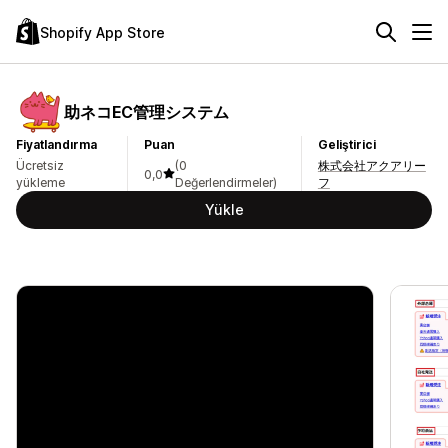
Shopify App Store
助ネコEC管理システム
Fiyatlandırma
Puan
Geliştirici
Ücretsiz
(0
株式会社アクアリー
0,0
yükleme
Değerlendirmeler)
フ
Yükle