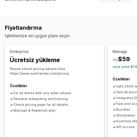
Siparişler
Fiyatlar
Ürün ayrıntıları
Varyasyonlar
SKU’lar
Envanter yönetimi
Barkodlar
Çoklu kanal
Çoklu mağaza
Otomatik
Toplu
Envanter takibi
Envanter senkronizasyonu
Barkodlar
Gerçek zamanlı
Fiyatlandırma
Tahmin
Çoklu konum
Gerçek zamanlı güncellemeler
Bildirimler ve raporlar
İşletmenize en uygun planı seçin.
SKU’lar
Stok yenileme
Stok transferleri
Otomatik uyarılar
E-posta uyarıları
Geçmiş raporları
İçe ve dışa aktarma
Tarayıcılar
Envanter planlama
Envanter uyarıları
Düşük stok uyarıları
Enterprise
Manage
Yapay zeka optimizasyonu
İş akışı otomasyonu
İçe ve dışa veri aktarma
Performans metrikleri
$59
Ücretsiz yükleme
/ay
Çoklu kanal
Gerçek zamanlı durum
Ayrıntılı günlükler
veya yılda $59
Please check pricing details here:
Sipariş yönetimi
https://www.sumtracker.com/pricing
Özellikler
İadeler
Kargo
Toplu işleme
Otomatik işleme
Özellikler
Upto 2500 o
Satın alma emirleri
See all prici
For all stores with any order volume
Integrates 
Bildirimler ve analizler
Personal onboarding and training
Fast and ac
Check pricing page for all details
Stoka geri ekleme bildirimleri
Yenileme hatırlatıcıları
Bundles
Manage & Replenish plan
Düşük stok uyarıları
Stokta yok bildirimleri
Eşik uyarıları
Stocktakes
Inventory M
Analizler
E-posta bildirimleri
Analiz
API access