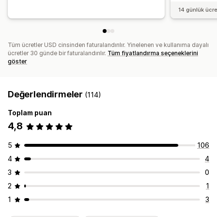
14 günlük ücr
Tüm ücretler USD cinsinden faturalandırılır. Yinelenen ve kullanıma dayalı
ücretler 30 günde bir faturalandırılır.
Tüm fiyatlandırma seçeneklerini
göster
Değerlendirmeler
(114)
Toplam puan
4,8
5
106
4
4
3
0
2
1
1
3