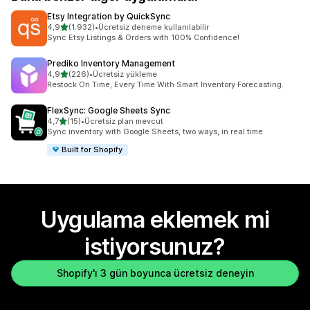
Etsy Integration by QuickSync
5 yıldız üzerinden
4,9
(1.932)
•
Ücretsiz deneme kullanılabilir
toplam 1932 değerlendirme
Sync Etsy Listings & Orders with 100% Confidence!
Prediko Inventory Management
5 yıldız üzerinden
4,9
(226)
•
Ücretsiz yükleme
toplam 226 değerlendirme
Restock On Time, Every Time With Smart Inventory Forecasting.
FlexSync: Google Sheets Sync
5 yıldız üzerinden
4,7
(15)
•
Ücretsiz plan mevcut
toplam 15 değerlendirme
Sync inventory with Google Sheets, two ways, in real time
Built for Shopify
Uygulama eklemek mi
istiyorsunuz?
Shopify'ı 3 gün boyunca ücretsiz deneyin