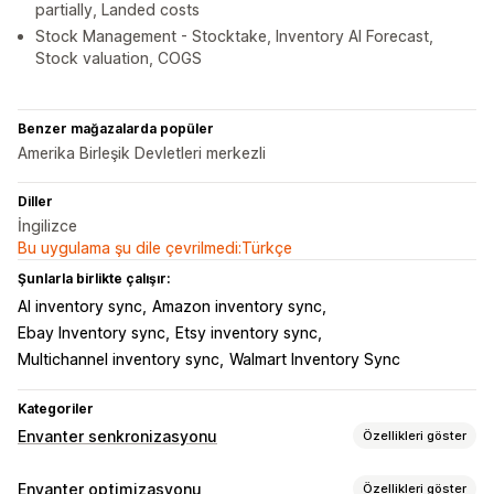
partially, Landed costs
Stock Management - Stocktake, Inventory AI Forecast,
Stock valuation, COGS
Benzer mağazalarda popüler
Amerika Birleşik Devletleri merkezli
Diller
İngilizce
Bu uygulama şu dile çevrilmedi:Türkçe
Şunlarla birlikte çalışır:
AI inventory sync
Amazon inventory sync
Ebay Inventory sync
Etsy inventory sync
Multichannel inventory sync
Walmart Inventory Sync
Kategoriler
Envanter senkronizasyonu
Özellikleri göster
Senkronizasyon türü
Envanter optimizasyonu
Özellikleri göster