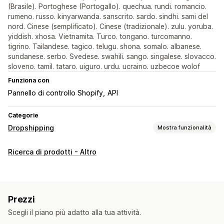
(Brasile). Portoghese (Portogallo). quechua. rundi. romancio.
rumeno. russo. kinyarwanda. sanscrito. sardo. sindhi. sami del
nord. Cinese (semplificato). Cinese (tradizionale). zulu. yoruba.
yiddish. xhosa. Vietnamita. Turco. tongano. turcomanno.
tigrino. Tailandese. tagico. telugu. shona. somalo. albanese.
sundanese. serbo. Svedese. swahili. sango. singalese. slovacco.
sloveno. tamil. tataro. uiguro. urdu. ucraino. uzbecoe wolof
Funziona con
Pannello di controllo Shopify
API
Categorie
Dropshipping
Mostra funzionalità
Prodotti vendibili
Ricerca di prodotti - Altro
Abbigliamento e accessori
Borse e valigie
Casa e giardino
Elettronica
Arte e artigianato
Giochi e giocattoli
Prodotti per lo sport
Prezzi
Prodotti per animali domestici
Arredamento
Scegli il piano più adatto alla tua attività.
Ufficio e business
Hardware