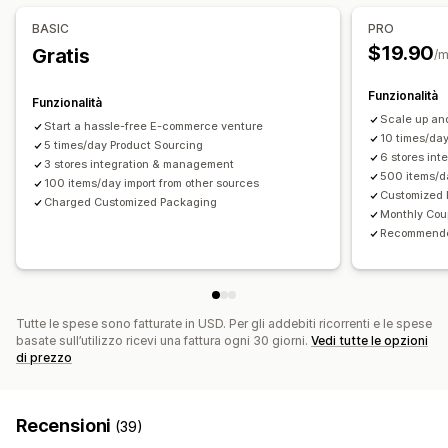
Sedi di approvvigionamento
BASIC
PRO
Cina
Germania
Stati Uniti
$19.90
Gratis
/
Funzionalità
Funzionalità
Scale up an
Start a hassle-free E-commerce venture
10 times/da
5 times/day Product Sourcing
6 stores in
3 stores integration & management
500 items/da
100 items/day import from other sources
Customized 
Charged Customized Packaging
Monthly Co
Recommended
Tutte le spese sono fatturate in USD. Per gli addebiti ricorrenti e le spese
basate sull’utilizzo ricevi una fattura ogni 30 giorni.
Vedi tutte le opzioni
di prezzo
Recensioni
(39)