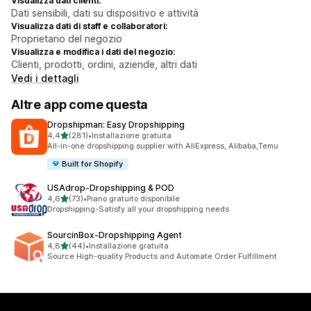
Visualizza dati clienti:
Dati sensibili, dati su dispositivo e attività
Visualizza dati di staff e collaboratori:
Proprietario del negozio
Visualizza e modifica i dati del negozio:
Clienti, prodotti, ordini, aziende, altri dati
Vedi i dettagli
Altre app come questa
Dropshipman: Easy Dropshipping
stelle su 5
4,4
(281)
•
Installazione gratuita
281 recensioni totali
All-in-one dropshipping supplier with AliExpress, Alibaba,Temu
Built for Shopify
USAdrop‑Dropshipping & POD
stelle su 5
4,6
(73)
•
Piano gratuito disponibile
73 recensioni totali
Dropshipping-Satisfy all your dropshipping needs
SourcinBox‑Dropshipping Agent
stelle su 5
4,8
(44)
•
Installazione gratuita
44 recensioni totali
Source High-quality Products and Automate Order Fulfillment