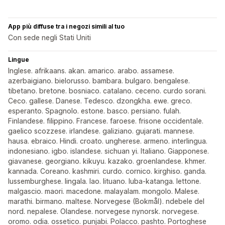
App più diffuse tra i negozi simili al tuo
Con sede negli Stati Uniti
Lingue
Inglese. afrikaans. akan. amarico. arabo. assamese.
azerbaigiano. bielorusso. bambara. bulgaro. bengalese.
tibetano. bretone. bosniaco. catalano. ceceno. curdo sorani.
Ceco. gallese. Danese. Tedesco. dzongkha. ewe. greco.
esperanto. Spagnolo. estone. basco. persiano. fulah.
Finlandese. filippino. Francese. faroese. frisone occidentale.
gaelico scozzese. irlandese. galiziano. gujarati. mannese.
hausa. ebraico. Hindi. croato. ungherese. armeno. interlingua.
indonesiano. igbo. islandese. sichuan yi. Italiano. Giapponese.
giavanese. georgiano. kikuyu. kazako. groenlandese. khmer.
kannada. Coreano. kashmiri. curdo. cornico. kirghiso. ganda.
lussemburghese. lingala. lao. lituano. luba-katanga. lettone.
malgascio. maori. macedone. malayalam. mongolo. Malese.
marathi. birmano. maltese. Norvegese (Bokmål). ndebele del
nord. nepalese. Olandese. norvegese nynorsk. norvegese.
oromo. odia. ossetico. punjabi. Polacco. pashto. Portoghese