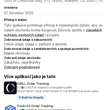
1950 W Corporate Way, STE 28690, Anaheim, CA, 92801, US
Uvedena
21. červenec 2020
Přístup k datům
Tato aplikace potřebuje přístup k následujícím datům, aby ve
vašem obchodu mohla fungovat. Důvody zjistíte v
zásadách
ochrany osobních údajů
vývojáře.
Zobrazovat údaje o zákaznících:
Citlivé údaje, údaje o zařízení a aktivitě
Zobrazovat údaje o zaměstnancích a spolupracovnících:
Majitel obchodu
Zobrazit údaje obchodu:
Zákazníci, objednávky
Zobrazit podrobnosti
Více aplikací jako je tato
CWILL Order Tracking
z 5 hvězd
5,0
(2 857)
•
K dispozici je bezplatný plán
Celkový počet recenzí: 2857
Parcel Panel: track order tracker to cut WISMOs & boost sales
Built for Shopify
Track123 Order Tracking
z 5 hvězd
4,9
(1 566)
•
K dispozici je bezplatný plán