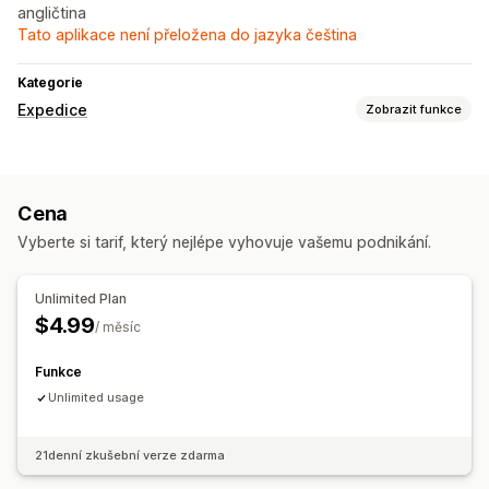
angličtina
Tato aplikace není přeložena do jazyka čeština
Kategorie
Expedice
Zobrazit funkce
Štítky a balení
Vytváření štítků
Přizpůsobení štítků
Hromadný tisk
Cena
Vyberte si tarif, který nejlépe vyhovuje vašemu podnikání.
Unlimited Plan
$4.99
/ měsíc
Funkce
Unlimited usage
21denní zkušební verze zdarma