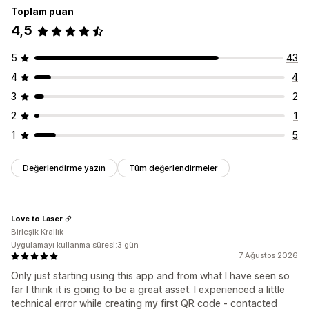
Toplam puan
4,5
5
43
4
4
3
2
2
1
1
5
Değerlendirme yazın
Tüm değerlendirmeler
Love to Laser
Birleşik Krallık
Uygulamayı kullanma süresi:3 gün
7 Ağustos 2026
Only just starting using this app and from what I have seen so
far I think it is going to be a great asset. I experienced a little
technical error while creating my first QR code - contacted