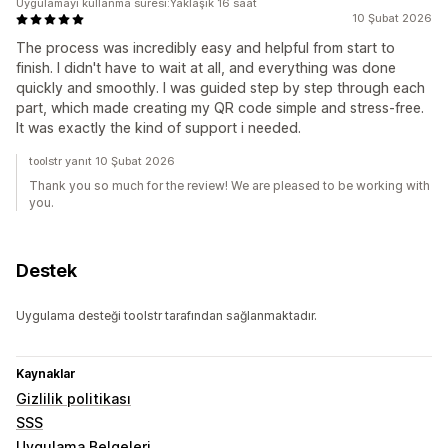
Uygulamayı kullanma süresi:Yaklaşık 16 saat
10 Şubat 2026
The process was incredibly easy and helpful from start to
finish. I didn't have to wait at all, and everything was done
quickly and smoothly. I was guided step by step through each
part, which made creating my QR code simple and stress-free.
It was exactly the kind of support i needed.
toolstr yanıt 10 Şubat 2026
Thank you so much for the review! We are pleased to be working with
you.
Destek
Uygulama desteği toolstr tarafından sağlanmaktadır.
Kaynaklar
Gizlilik politikası
SSS
Uygulama Belgeleri