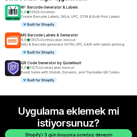
RF: Barcode Generator & Labels
5 yıldız üzerinden
5,0
(290)
•
Ücretsiz
toplam 290 değerlendirme
Create Barcode Labels, SKUs, UPC, GTIN & Bulk Print Labels
Built for Shopify
MS Barcode Labels & Generator
5 yıldız üzerinden
4,9
(367)
•
Ücretsiz plan mevcut
toplam 367 değerlendirme
SKU & Barcode generator (GTIN, UPC, EAN) with labels printing
Built for Shopify
QR Code Generator by QodeVault
5 yıldız üzerinden
5,0
(127)
•
Ücretsiz plan mevcut
toplam 127 değerlendirme
Boost Sales with Stylish, Dynamic, and Trackable QR Codes.
Built for Shopify
Uygulama eklemek mi
istiyorsunuz?
Shopify'ı 3 gün boyunca ücretsiz deneyin