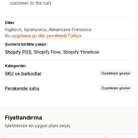
customer to the cart.
Diller
İngilizce, İspanyolca, Almancave Fransızca
Bu uygulama şu dile çevrilmedi:Türkçe
Şunlarla birlikte çalışır:
Shopify POS
Shopify Flow
Shopify Yöneticisi
Kategoriler
SKU ve barkodlar
Özellikleri göster
Barkod yönetimi
Perakende satış
Özellikleri göster
Toplu üretim
QR kodları
Tarama
POS
SKU yönetimi
İndirimler
QR kodları
Otomatik üretim
Özel şablonlar
Barkod tümleştirme
Fiyatlandırma
Envanter yönetimi
Varyasyonlar
İşletmenize en uygun planı seçin.
Gerçek zamanlı senkronizasyon
Etiket yazdırma