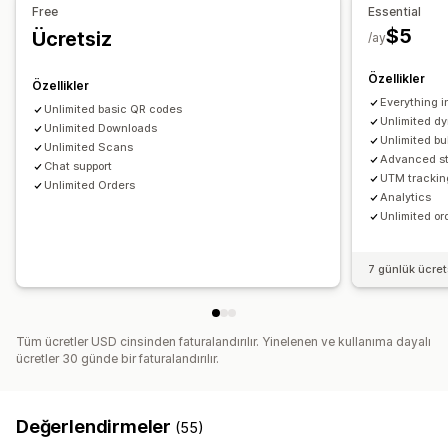
Personel yönetimi
Free
Essential
Otomatik baskı
Toplu baskı
Özel öğeler
Özel düzenler
$5
Ücretsiz
Performans takibi
/ay
Özel boyut
Görseller
Sevk irsaliyeleri
Özellikler
Özellikler
Everything i
Unlimited basic QR codes
Unlimited d
Unlimited Downloads
Unlimited b
Unlimited Scans
Advanced st
Chat support
UTM trackin
Unlimited Orders
Analytics
Unlimited or
7 günlük ücre
Tüm ücretler USD cinsinden faturalandırılır. Yinelenen ve kullanıma dayalı
ücretler 30 günde bir faturalandırılır.
Değerlendirmeler
(55)