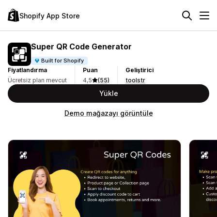
Shopify App Store
Super QR Code Generator
Built for Shopify
Fiyatlandırma
Puan
Geliştirici
Ücretsiz plan mevcut
4,5
(55)
toolstr
Yükle
Demo mağazayı görüntüle