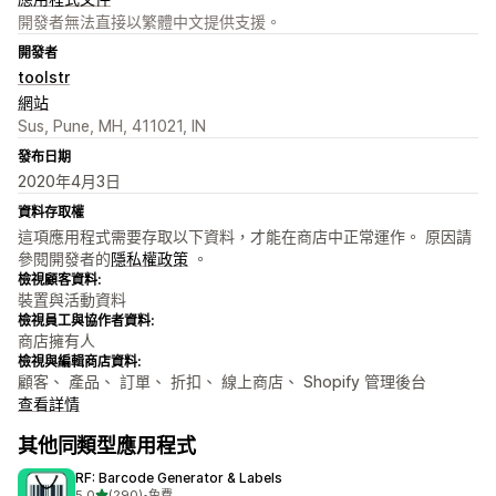
開發者無法直接以繁體中文提供支援。
開發者
toolstr
網站
Sus, Pune, MH, 411021, IN
發布日期
2020年4月3日
資料存取權
這項應用程式需要存取以下資料，才能在商店中正常運作。 原因請
參閱開發者的
隱私權政策
。
檢視顧客資料:
裝置與活動資料
檢視員工與協作者資料:
商店擁有人
檢視與編輯商店資料:
顧客、 產品、 訂單、 折扣、 線上商店、 Shopify 管理後台
查看詳情
其他同類型應用程式
RF: Barcode Generator & Labels
滿分 5 顆星
5.0
(290)
•
免費