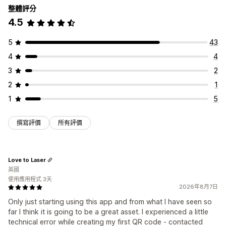
整體評分
4.5
5
43
4
4
3
2
2
1
1
5
撰寫評價
所有評價
Love to Laser
英國
使用應用程式 3天
2026年8月7日
Only just starting using this app and from what I have seen so
far I think it is going to be a great asset. I experienced a little
technical error while creating my first QR code - contacted