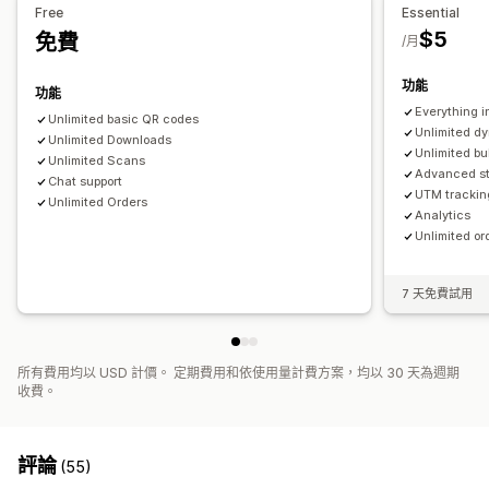
員工管理
Free
Essential
裝箱單
$5
免費
成效追蹤
/月
功能
功能
Everything i
Unlimited basic QR codes
Unlimited d
Unlimited Downloads
Unlimited b
Unlimited Scans
Advanced st
Chat support
UTM trackin
Unlimited Orders
Analytics
Unlimited or
7 天免費試用
所有費用均以 USD 計價。 定期費用和依使用量計費方案，均以 30 天為週期
收費。
評論
(55)