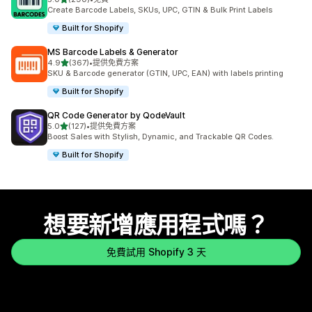
共有 290 則評價
Create Barcode Labels, SKUs, UPC, GTIN & Bulk Print Labels
Built for Shopify
MS Barcode Labels & Generator
滿分 5 顆星
4.9
(367)
•
提供免費方案
共有 367 則評價
SKU & Barcode generator (GTIN, UPC, EAN) with labels printing
Built for Shopify
QR Code Generator by QodeVault
滿分 5 顆星
5.0
(127)
•
提供免費方案
共有 127 則評價
Boost Sales with Stylish, Dynamic, and Trackable QR Codes.
Built for Shopify
想要新增應用程式嗎？
免費試用 Shopify 3 天