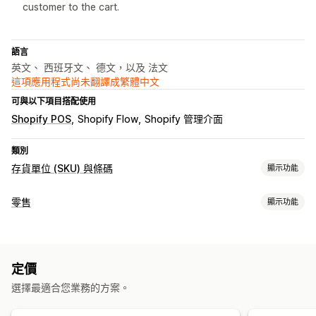
customer to the cart.
語言
英文、 西班牙文、 德文，以及 法文
這項應用程式尚未翻譯成繁體中文
可與以下項目搭配使用
Shopify POS
Shopify Flow
Shopify 管理介面
類別
存貨單位 (SKU) 與條碼
顯示功能
條碼管理
零售
顯示功能
大量產生
QR 碼
掃描
POS
存貨單位 (SKU) 管理
折扣
QR 碼
自動產生
自訂範本
條碼整合
子類
定價
庫存管理
選擇最適合您業務的方案。
標籤列印
即時同步處理
自動列印
大量印刷
自訂元素
自訂版面配置
自訂尺寸
圖片