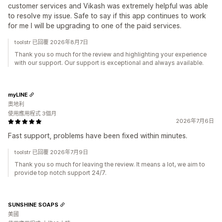
customer services and Vikash was extremely helpful was able
to resolve my issue. Safe to say if this app continues to work
for me I will be upgrading to one of the paid services.
toolstr 已回覆 2026年8月7日
Thank you so much for the review and highlighting your experience
with our support. Our support is exceptional and always available.
myLINE
奧地利
使用應用程式 3個月
2026年7月6日
Fast support, problems have been fixed within minutes.
toolstr 已回覆 2026年7月9日
Thank you so much for leaving the review. It means a lot, we aim to
provide top notch support 24/7.
SUNSHINE SOAPS
美國