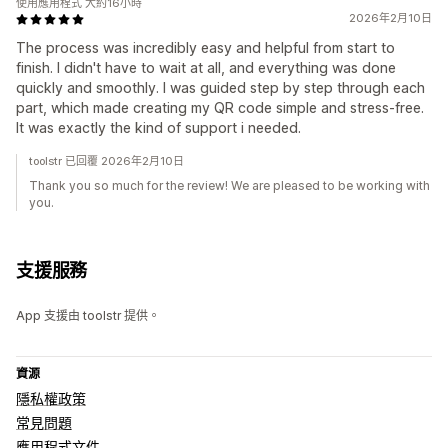
使用應用程式 大約16小時
2026年2月10日
The process was incredibly easy and helpful from start to
finish. I didn't have to wait at all, and everything was done
quickly and smoothly. I was guided step by step through each
part, which made creating my QR code simple and stress-free.
It was exactly the kind of support i needed.
toolstr 已回覆 2026年2月10日
Thank you so much for the review! We are pleased to be working with
you.
支援服務
App 支援由 toolstr 提供。
資源
隱私權政策
常見問題
應用程式文件