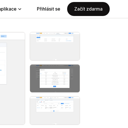
aplikace
Přihlásit se
Začít zdarma