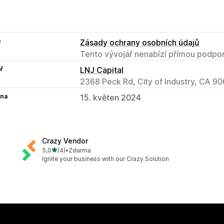
e
Zásady ochrany osobních údajů
Tento vývojář nenabízí přímou podpor
ř
LNJ Capital
2368 Peck Rd, City of Industry, CA 906
na
15. květen 2024
Crazy Vendor
z 5 hvězd
5,0
(4)
•
Zdarma
Celkový počet recenzí: 4
Ignite your business with our Crazy Solution