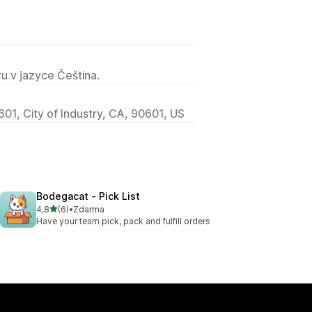
u v jazyce Čeština.
01, City of Industry, CA, 90601, US
Bodegacat ‑ Pick List
z 5 hvězd
4,8
(6)
•
Zdarma
Celkový počet recenzí: 6
Have your team pick, pack and fulfill orders