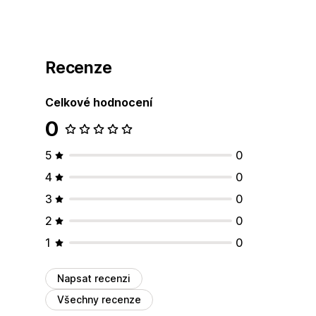
Recenze
Celkové hodnocení
0
5
0
4
0
3
0
2
0
1
0
Napsat recenzi
Všechny recenze