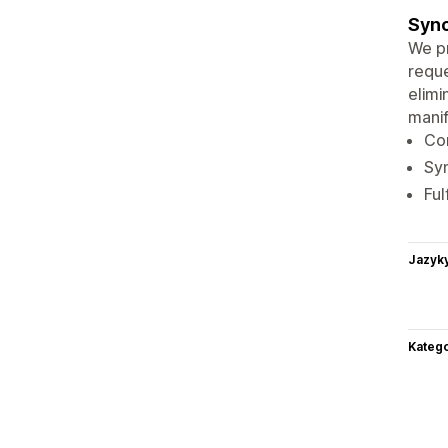
Sync
We pr
reque
elimi
manif
Co
Syn
Ful
Jazyk
Katego