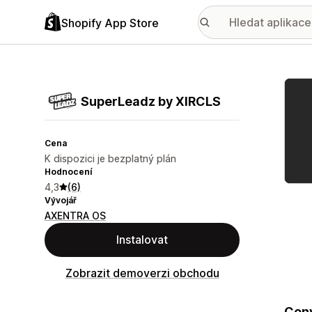
Shopify App Store
Galer
SuperLeadz by XIRCLS
Cena
K dispozici je bezplatný plán
Hodnocení
4,3
(6)
Vývojář
AXENTRA OS
Instalovat
Zobrazit demoverzi obchodu
Conv