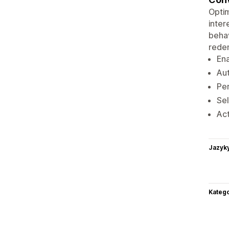
Optim
inter
behav
rede
Ena
Aut
Per
Sel
Act
Jazyk
Katego