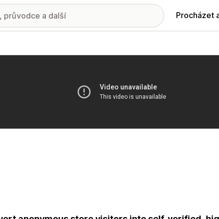
Procházet 
ie propagovaných obrázků
ert anonymous store visitors into self-verified, hi