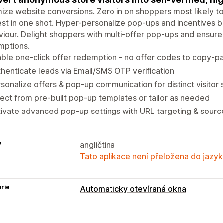
ize website conversions. Zero in on shoppers most likely to 
est in one shot. Hyper-personalize pop-ups and incentives ba
iour. Delight shoppers with multi-offer pop-ups and ensur
mptions.
ble one-click offer redemption - no offer codes to copy-pa
henticate leads via Email/SMS OTP verification
sonalize offers & pop-up communication for distinct visito
ect from pre-built pop-up templates or tailor as needed
ivate advanced pop-up settings with URL targeting & sourc
y
angličtina
Tato aplikace není přeložena do jazyk
rie
Automaticky otevíraná okna
Typy automaticky otevíraných oken