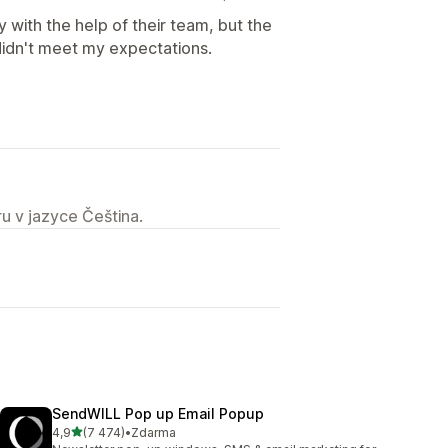
 with the help of their team, but the
didn't meet my expectations.
u v jazyce Čeština.
SendWILL Pop up Email Popup
z 5 hvězd
4,9
(7 474)
•
Zdarma
Celkový počet recenzí: 7474