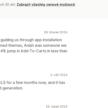
ch 30 dní.
Zobrazit všechny cenové možnosti
28. březen 2024
uiding us through app installation
ligned themes, Anish was someone we
4% jump in Add-To-Carts in less than
5. září 2024
S for a few months now, and it has
d generation.
29. srpen 2024