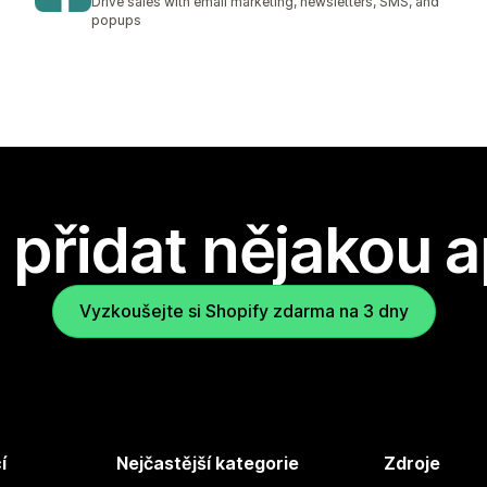
Drive sales with email marketing, newsletters, SMS, and
popups
přidat nějakou a
Vyzkoušejte si Shopify zdarma na 3 dny
í
Nejčastější kategorie
Zdroje