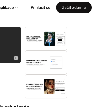
aplikace
Přihlásit se
Začít zdarma
gh-value leads.