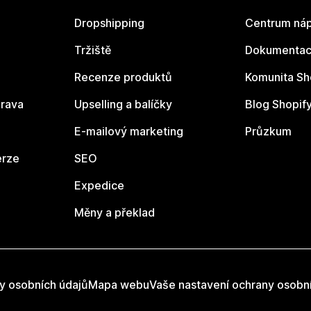
Dropshipping
Centrum náp
Tržiště
Dokumentace
Recenze produktů
Komunita Sh
rava
Upselling a balíčky
Blog Shopif
E-mailový marketing
Průzkum
erze
SEO
Expedice
Měny a překlad
y osobních údajů
Mapa webu
Vaše nastavení ochrany osobn