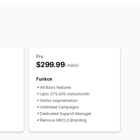
ej
ily
Automaticky otevíraná okna košíku
ny
Roztočit kolo
Formuláře
Bannery
Oznámení
Hry
aticky otevíraná okna pro souhlas
Vlastní automaticky otevíraná okna
Pro
$299.99
/ měsíc
lastní písma
Lokalizace
Funkce
s doručováním e-mailů
All Basic features
 s doručováním SMS
Kampaně
Upto 375,000 visits/month
Cílení
Geolokace
Segmentace
Visitor segmentation
ní
Unlimited Campaigns
Dedicated Support Manager
Remove XIRCLS Branding