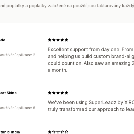
é poplatky a poplatky založené na použití jsou fakturovány každý
ode
Excellent support from day one! From g
oužívání aplikace: 2
and helping us build custom brand-a
could count on. Also saw an amazing 2
a month.
art Skins
We've been using SuperLeadz by XIRCL
oužívání aplikace: 6
truly transformed our approach to lea
Ethnic India