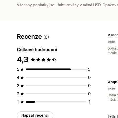
Všechny poplatky jsou fakturovány v měně USD. Opakovan
Recenze
Manc
(6)
Indie
Doba p
Celkové hodnocení
měsíci
4,3
5
5
4
0
WrapC
3
0
Indie
2
0
Doba p
měsíci
1
1
Napsat recenzi
Betty 