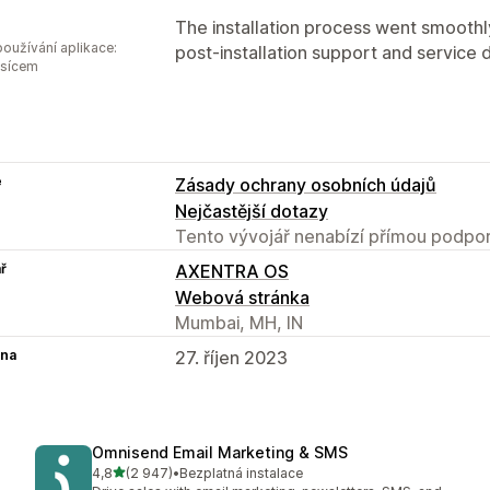
The installation process went smoothly
oužívání aplikace:
post-installation support and service 
ěsícem
e
Zásady ochrany osobních údajů
Nejčastější dotazy
Tento vývojář nenabízí přímou podpor
ř
AXENTRA OS
Webová stránka
Mumbai, MH, IN
na
27. říjen 2023
Omnisend Email Marketing & SMS
z 5 hvězd
4,8
(2 947)
•
Bezplatná instalace
Celkový počet recenzí: 2947