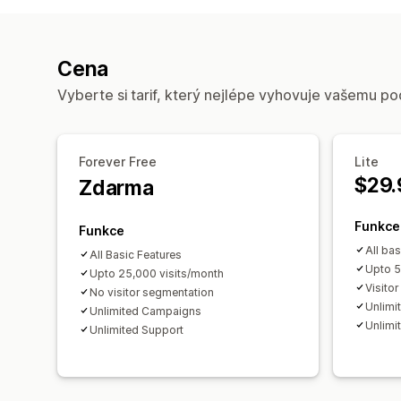
Cena
Vyberte si tarif, který nejlépe vyhovuje vašemu po
Forever Free
Lite
$29.
Zdarma
Funkce
Funkce
All bas
All Basic Features
Upto 5
Upto 25,000 visits/month
Visito
No visitor segmentation
Unlimi
Unlimited Campaigns
Unlimi
Unlimited Support