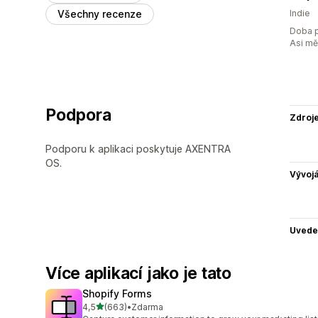
Všechny recenze
Indie
Doba p
Asi m
Podpora
Zdroj
Podporu k aplikaci poskytuje AXENTRA
OS.
Vývojá
Uvede
Více aplikací jako je tato
Shopify Forms
z 5 hvězd
4,5
(663)
•
Zdarma
Celkový počet recenzí: 663