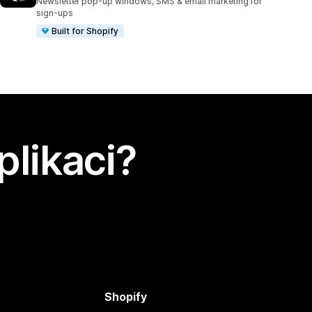
Newsletter pop-up windows, SMS & email marketing for
sign-ups
Built for Shopify
plikaci?
Shopify