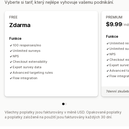
Vyberte si tarif, který nejlépe vyhovuje vašemu podnikání.
Marketing a prodej
Net Promoter Score (NPS)
Zpětná vazba k produktu
Atribuce marketingu
ROAS
Analýza trychtýřů
Ponákupní
Atribuce
FREE
PREMIUM
$9.99
Zdarma
Vizuály a výkazy
/ mě
Správa odeslaných příspěvků
Srovnávací testy
Vlastní výkazy
Historická analýza
Export dat
Analytika
Zákaznické segmenty
Funkce
Funkce
Unlimited r
100 responses/mo
Unlimited s
Unlimited surveys
NPS
NPS
Checkout ext
Checkout extensibility
Export surve
Export survey data
Advanced ta
Advanced targeting rules
Flow integra
Flow integration
7denní zkušeb
Všechny poplatky jsou fakturovány v měně USD. Opakované poplatky
a poplatky založené na použití jsou fakturovány každých 30 dní.