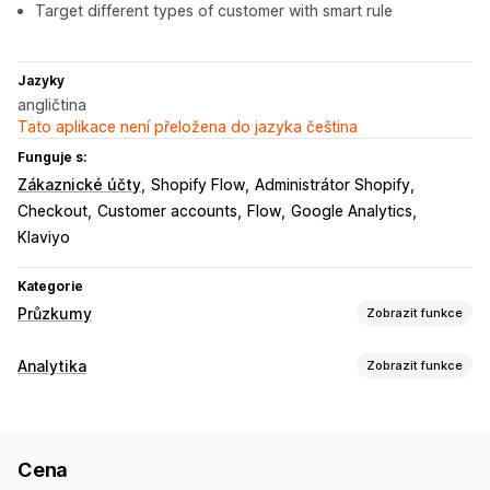
Target different types of customer with smart rule
Jazyky
angličtina
Tato aplikace není přeložena do jazyka čeština
Funguje s:
Zákaznické účty
Shopify Flow
Administrátor Shopify
Checkout
Customer accounts
Flow
Google Analytics
Klaviyo
Kategorie
Průzkumy
Zobrazit funkce
Přizpůsobení formuláře
Analytika
Zobrazit funkce
Podmíněná logika
Vlastní styly
Přetahovací editor
Chování zákazníků
Vložené formuláře
Více jazyků
Sledování aktivit
Segmentace
Typy průzkumů
Cena
Analýza zákaznických segmentů
Spokojenost zákazníků
Průzkum trhu