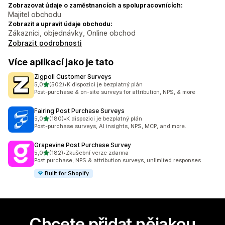
Zobrazovat údaje o zaměstnancích a spolupracovnících:
Majitel obchodu
Zobrazit a upravit údaje obchodu:
Zákazníci, objednávky, Online obchod
Zobrazit podrobnosti
Více aplikací jako je tato
Zigpoll Customer Surveys
z 5 hvězd
5,0
(502)
•
K dispozici je bezplatný plán
Celkový počet recenzí: 502
Post-purchase & on-site surveys for attribution, NPS, & more
Fairing Post Purchase Surveys
z 5 hvězd
5,0
(180)
•
K dispozici je bezplatný plán
Celkový počet recenzí: 180
Post-purchase surveys, AI insights, NPS, MCP, and more.
Grapevine Post Purchase Survey
z 5 hvězd
5,0
(182)
•
Zkušební verze zdarma
Celkový počet recenzí: 182
Post purchase, NPS & attribution surveys, unlimited responses
Built for Shopify
Chcete přidat nějakou