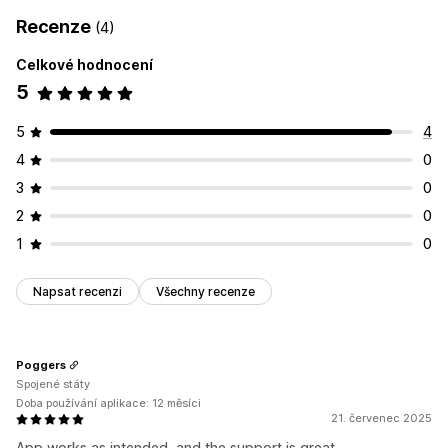
Recenze
(4)
Celkové hodnocení
5
5
4
4
0
3
0
2
0
1
0
Napsat recenzi
Všechny recenze
Poggers
Spojené státy
Doba používání aplikace: 12 měsíci
21. červenec 2025
App works as intended, and the support is great