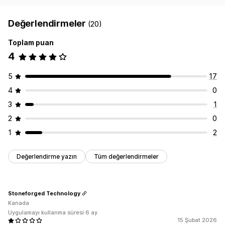
Değerlendirmeler
(20)
Toplam puan
4
5
17
4
0
3
1
2
0
1
2
Değerlendirme yazın
Tüm değerlendirmeler
Stoneforged Technology
Kanada
Uygulamayı kullanma süresi:6 ay
15 Şubat 2026