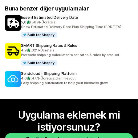
Buna benzer diğer uygulamalar
Essent Estimated Delivery Date
5 yıldız üzerinden
5,0
(869)
•
Ücretsiz
toplam 869 değerlendirme
Show Estimated Delivery Date Plus Shipping Time (EDD/ETA)
Built for Shopify
SMART Shipping Rates & Rules
5 yıldız üzerinden
4,9
(321)
•
Ücretsiz
toplam 321 değerlendirme
Postcode shipping calculator to set rates & rules by product
Built for Shopify
Sendcloud | Shipping Platform
5 yıldız üzerinden
4,6
(477)
•
Ücretsiz plan mevcut
toplam 477 değerlendirme
Easy shipping automation to help your business grow.
Uygulama eklemek mi
istiyorsunuz?