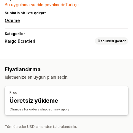
Bu uygulama şu dile çevrilmedi:Türkçe
Şunlarla birlikte çalışır:
Ödeme
Kategoriler
Kargo ücretleri
Özellikleri göster
Ücret hesaplama
Sabit ücret
Taşıyıcı şirket bazında
Boyut bazında
Fiyatlandırma
Mesafe bazında
Ürün bazında
Ağırlık bazında
Çoklu bölge
İşletmenize en uygun planı seçin.
Çoklu menşe
Özelleştirme
Free
Özel bildirimler
Teslimat tarihi
Adres doğrulama
Ücretsiz yükleme
Seçenekleri yeniden adlandırma
Çoklu para birimi
Charges for orders shipped may apply
Özel kurallar
Tüm ücretler USD cinsinden faturalandırılır.