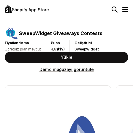
Shopify App Store
SweepWidget Giveaways Contests
Fiyatlandırma
Puan
Geliştirici
Ücretsiz plan mevcut
4,8
(9)
SweepWidget
Yükle
Demo mağazayı görüntüle