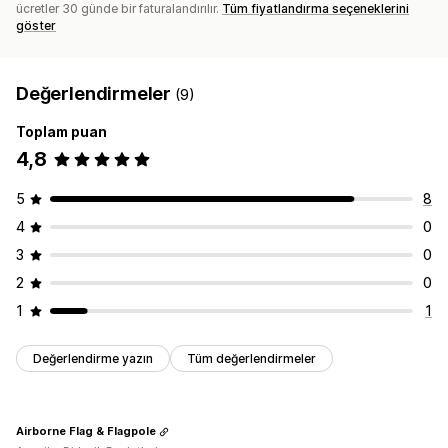
ücretler 30 günde bir faturalandırılır.
Tüm fiyatlandırma seçeneklerini
göster
Değerlendirmeler
(9)
Toplam puan
4,8
5
8
4
0
3
0
2
0
1
1
Değerlendirme yazın
Tüm değerlendirmeler
Airborne Flag & Flagpole