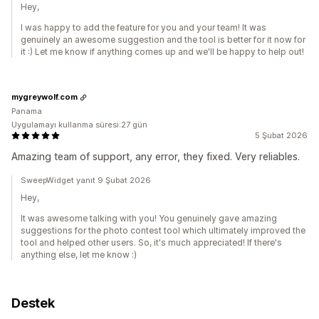
Hey,
I was happy to add the feature for you and your team! It was
genuinely an awesome suggestion and the tool is better for it now for
it :) Let me know if anything comes up and we'll be happy to help out!
mygreywolf.com
Panama
Uygulamayı kullanma süresi:27 gün
5 Şubat 2026
Amazing team of support, any error, they fixed. Very reliables.
SweepWidget yanıt 9 Şubat 2026
Hey,
It was awesome talking with you! You genuinely gave amazing
suggestions for the photo contest tool which ultimately improved the
tool and helped other users. So, it's much appreciated! If there's
anything else, let me know :)
Destek