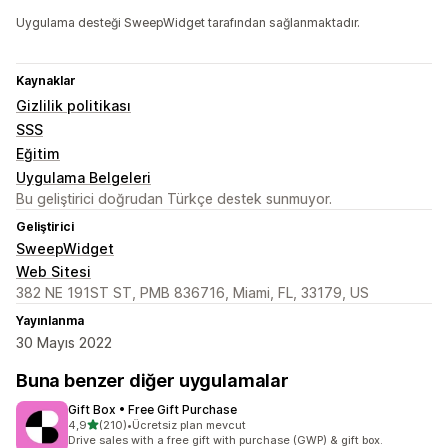
Uygulama desteği SweepWidget tarafından sağlanmaktadır.
Kaynaklar
Gizlilik politikası
SSS
Eğitim
Uygulama Belgeleri
Bu geliştirici doğrudan Türkçe destek sunmuyor.
Geliştirici
SweepWidget
Web Sitesi
382 NE 191ST ST, PMB 836716, Miami, FL, 33179, US
Yayınlanma
30 Mayıs 2022
Buna benzer diğer uygulamalar
Gift Box • Free Gift Purchase
5 yıldız üzerinden
4,9
(210)
•
Ücretsiz plan mevcut
toplam 210 değerlendirme
Drive sales with a free gift with purchase (GWP) & gift box.