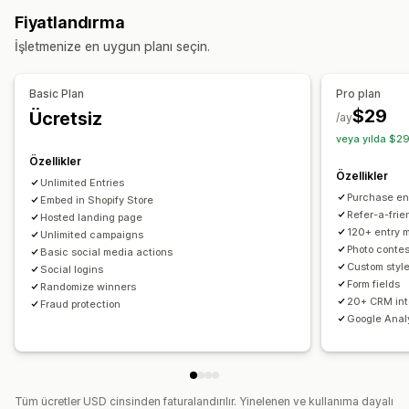
Yıl dönümü
Doğum günü
Anında kazanç
Satın alma bazlı
Fiyatlandırma
Bir arkadaşınızı davet edin
Fotoğraf yarışmaları
İşletmenize en uygun planı seçin.
Video yarışmaları
Çekilişler
Piyangolar
Gönderim yönetimi
Basic Plan
Pro plan
Otomatik giriş
Abonelik girişi
Sosyal paylaşım girişi
$29
Ücretsiz
/ay
Özel giriş
Coğrafi konum
Otomatik kazanan seçimi
veya yılda $29
Adil seçim
Oylama
E-posta onayı
Analizler
Özellikler
Özellikler
Unlimited Entries
Özelleştirme
Purchase ent
Embed in Shopify Store
Marka öğeleri
Özel CSS
İndirim kodları
Form alanları
Refer-a-frie
Hosted landing page
120+ entry 
Açılış sayfaları
Unlimited campaigns
Giriş sonrası e-postalar
Çoklu dil
Photo contes
Basic social media actions
Dijital vitrin widget'ı
Custom styl
Social logins
Form fields
Randomize winners
20+ CRM int
Fraud protection
Google Anal
Tüm ücretler USD cinsinden faturalandırılır. Yinelenen ve kullanıma dayalı