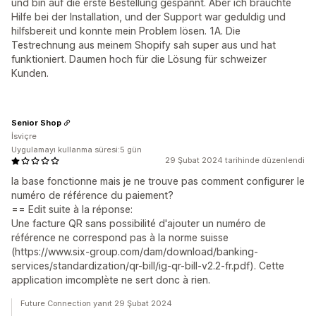
und bin auf die erste Bestellung gespannt. Aber ich brauchte
Hilfe bei der Installation, und der Support war geduldig und
hilfsbereit und konnte mein Problem lösen. 1A. Die
Testrechnung aus meinem Shopify sah super aus und hat
funktioniert. Daumen hoch für die Lösung für schweizer
Kunden.
Senior Shop
İsviçre
Uygulamayı kullanma süresi:5 gün
29 Şubat 2024 tarihinde düzenlendi
la base fonctionne mais je ne trouve pas comment configurer le
numéro de référence du paiement?
== Edit suite à la réponse:
Une facture QR sans possibilité d'ajouter un numéro de
référence ne correspond pas à la norme suisse
(https://www.six-group.com/dam/download/banking-
services/standardization/qr-bill/ig-qr-bill-v2.2-fr.pdf). Cette
application imcomplète ne sert donc à rien.
Future Connection yanıt 29 Şubat 2024