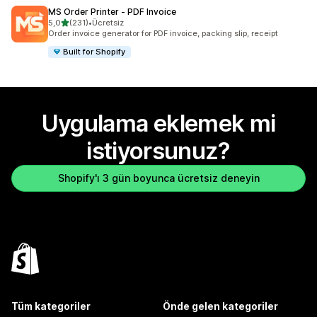
MS Order Printer ‑ PDF Invoice
5 yıldız üzerinden
5,0
(231)
•
Ücretsiz
toplam 231 değerlendirme
Order invoice generator for PDF invoice, packing slip, receipt
Built for Shopify
Uygulama eklemek mi
istiyorsunuz?
Shopify'ı 3 gün boyunca ücretsiz deneyin
Tüm kategoriler
Önde gelen kategoriler