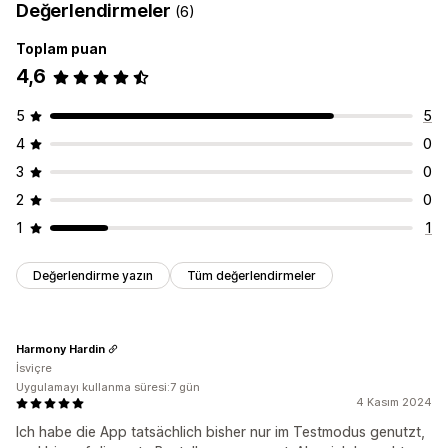
Değerlendirmeler
(6)
Toplam puan
4,6
5
5
4
0
3
0
2
0
1
1
Değerlendirme yazın
Tüm değerlendirmeler
Harmony Hardin
İsviçre
Uygulamayı kullanma süresi:7 gün
4 Kasım 2024
Ich habe die App tatsächlich bisher nur im Testmodus genutzt,