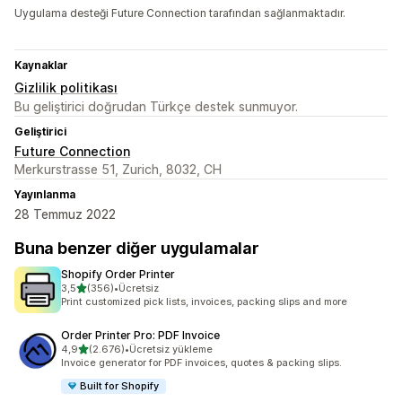
Uygulama desteği Future Connection tarafından sağlanmaktadır.
Kaynaklar
Gizlilik politikası
Bu geliştirici doğrudan Türkçe destek sunmuyor.
Geliştirici
Future Connection
Merkurstrasse 51, Zurich, 8032, CH
Yayınlanma
28 Temmuz 2022
Buna benzer diğer uygulamalar
Shopify Order Printer
5 yıldız üzerinden
3,5
(356)
•
Ücretsiz
toplam 356 değerlendirme
Print customized pick lists, invoices, packing slips and more
Order Printer Pro: PDF Invoice
5 yıldız üzerinden
4,9
(2.676)
•
Ücretsiz yükleme
toplam 2676 değerlendirme
Invoice generator for PDF invoices, quotes & packing slips.
Built for Shopify