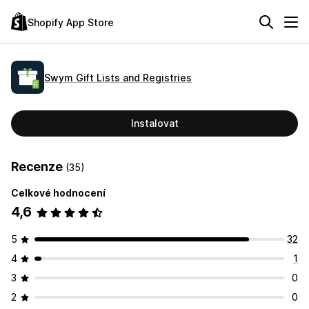
Shopify App Store
Swym Gift Lists and Registries
Instalovat
Recenze
(35)
Celkové hodnocení
4,6
5
32
4
1
3
0
2
0